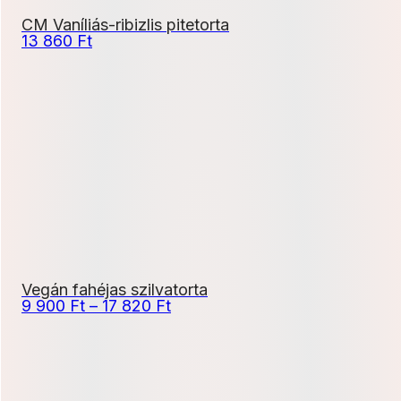
CM Vaníliás-ribizlis pitetorta
13 860
Ft
Vegán fahéjas szilvatorta
Ártartomány:
9 900
Ft
–
17 820
Ft
9
900 Ft
-
17
820 Ft