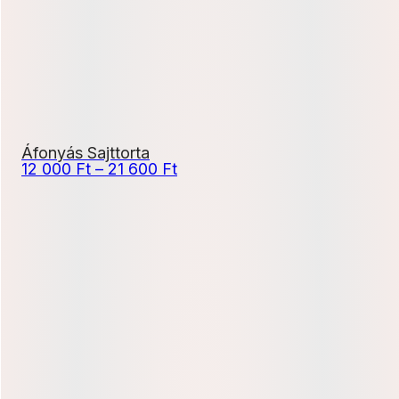
Áfonyás Sajttorta
Ártartomány:
12 000
Ft
–
21 600
Ft
12
000 Ft
-
21
600 Ft