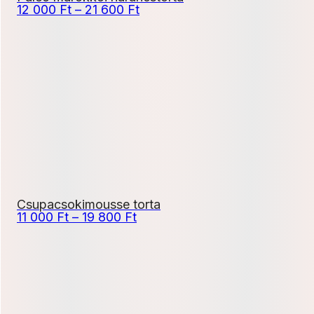
Ártartomány:
12 000
Ft
–
21 600
Ft
12
000 Ft
-
21
600 Ft
Csupacsokimousse torta
Ártartomány:
11 000
Ft
–
19 800
Ft
11
000 Ft
-
19
800 Ft