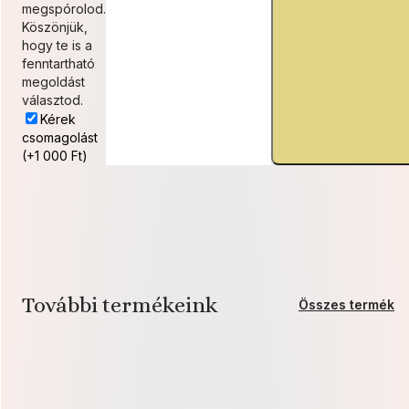
megspórolod.
Köszönjük,
hogy te is a
fenntartható
megoldást
választod.
Kérek
csomagolást
(+1 000 Ft)
További termékeink
Összes termék