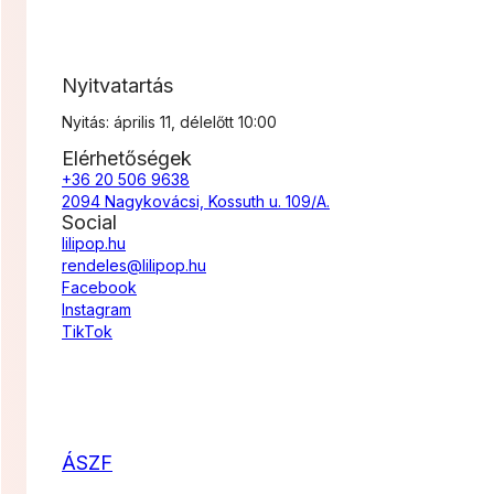
Nyitvatartás
Nyitás: április 11, délelőtt 10:00
Elérhetőségek
+36 20 506 9638
2094 Nagykovácsi, Kossuth u. 109/A.
Social
lilipop.hu
rendeles@lilipop.hu
Facebook
Instagram
TikTok
ÁSZF