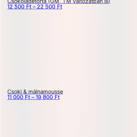
Csokoládétorta (GM, TM változatban is)
Ártartomány:
12 500
Ft
–
22 500
Ft
12
500 Ft
-
22
500 Ft
Csoki & málnamousse
Ártartomány:
11 000
Ft
–
19 800
Ft
11
000 Ft
-
19
800 Ft