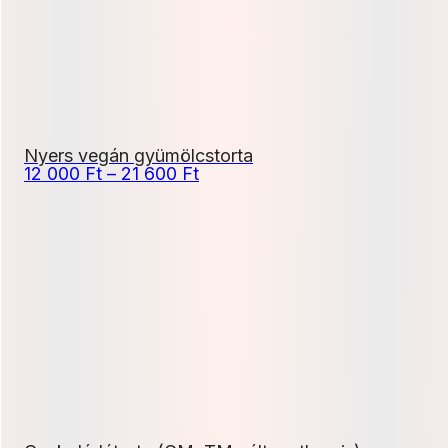
Nyers vegán gyümölcstorta
Ártartomány:
12 000
Ft
–
21 600
Ft
12
000 Ft
-
21
600 Ft