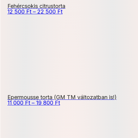
Fehércsokis citrustorta
Ártartomány:
12 500
Ft
–
22 500
Ft
12
500 Ft
-
22
500 Ft
Epermousse torta (GM TM változatban is!)
Ártartomány:
11 000
Ft
–
19 800
Ft
11
000 Ft
-
19
800 Ft