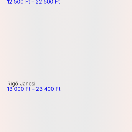
Ártartomány:
12 500
Ft
–
22 500
Ft
12
500 Ft
-
22
500 Ft
Rigó Jancsi
Ártartomány:
13 000
Ft
–
23 400
Ft
13
000 Ft
-
23
400 Ft