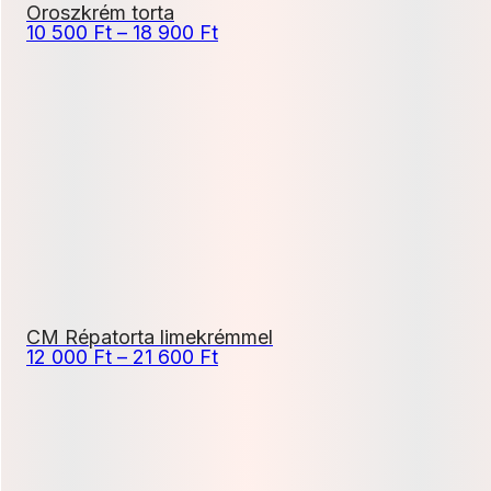
Oroszkrém torta
Ártartomány:
10 500
Ft
–
18 900
Ft
10
500 Ft
-
18
900 Ft
CM Répatorta limekrémmel
Ártartomány:
12 000
Ft
–
21 600
Ft
12
000 Ft
-
21
600 Ft