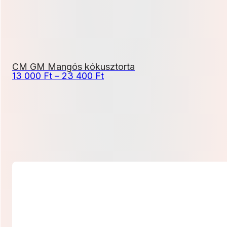
CM GM Mangós kókusztorta
Ártartomány:
13 000
Ft
–
23 400
Ft
13
000 Ft
-
23
400 Ft