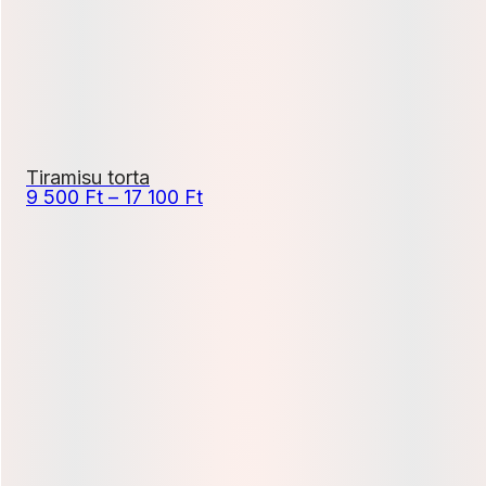
Tiramisu torta
Ártartomány:
9 500
Ft
–
17 100
Ft
9
500 Ft
-
17
100 Ft