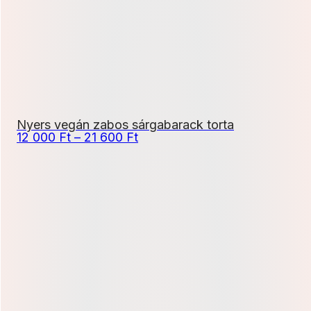
Nyers vegán zabos sárgabarack torta
Ártartomány:
12 000
Ft
–
21 600
Ft
12
000 Ft
-
21
600 Ft