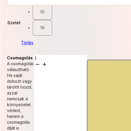
000 Ft
10
-
Szelet
19
18
800 Ft
Törlés
Vanília
Csomagolás
&
A csomagolás
Ribizlimousse
választható.
torta
Ha saját
mennyiség
dobozt vagy
tárolót hozol,
azzal
nemcsak a
környezetet
véded,
hanem a
csomagolás
díját is