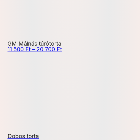
GM Málnás túrótorta
Ártartomány:
11 500
Ft
–
20 700
Ft
11
500 Ft
-
20
700 Ft
Dobos torta