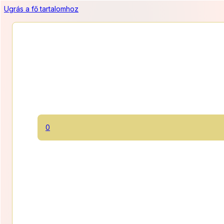
Ugrás a fő tartalomhoz
Vanília & Ribizlimousse torta
0
A kakós piskótákon vanília- és ribizlimousse kitűnő triót alkot
1100 Ft/szelet
Ártart
11 000
Ft
–
19 800
Ft
11
Kategóriák:
Mousse torták
,
Torták