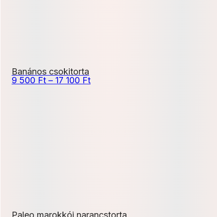
Banános csokitorta
Ártartomány:
9 500
Ft
–
17 100
Ft
9
500 Ft
-
17
100 Ft
Paleo marokkói narancstorta