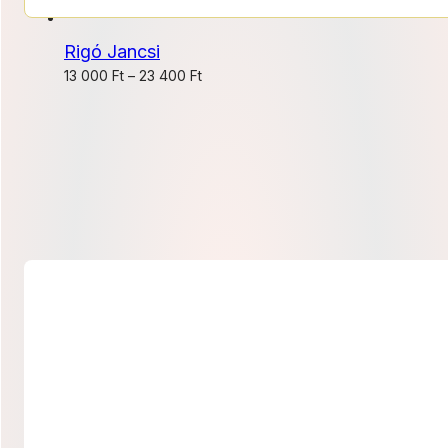
11
800 Ft
000 Ft
Rigó Jancsi
-
Ártartomány:
13 000
Ft
–
23 400
Ft
19
13
800 Ft
000 Ft
-
23
400 Ft