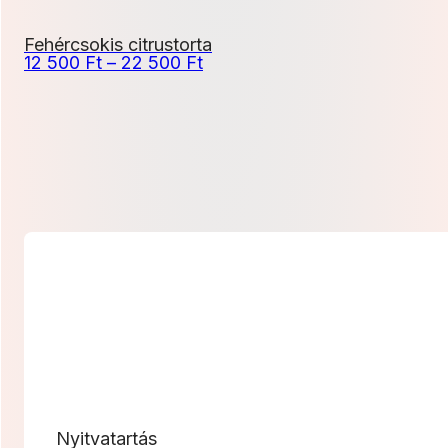
Fehércsokis citrustorta
Ártartomány:
12 500
Ft
–
22 500
Ft
12
500 Ft
-
22
500 Ft
Nyitvatartás