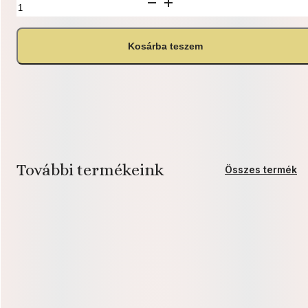
Rigó
Jancsi
mennyiség
Kosárba teszem
További termékeink
Összes termék