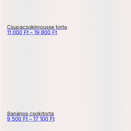
Csupacsokimousse torta
Ártartomány:
11 000
Ft
–
19 800
Ft
11
000 Ft
-
19
800 Ft
Banános csokitorta
Ártartomány:
9 500
Ft
–
17 100
Ft
9
500 Ft