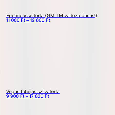
Epermousse torta (GM TM változatban is!)
Ártartomány:
11 000
Ft
–
19 800
Ft
11
000 Ft
-
19
800 Ft
Vegán fahéjas szilvatorta
Ártartomány:
9 900
Ft
–
17 820
Ft
9
900 Ft
-
17