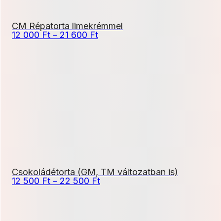
CM Répatorta limekrémmel
Ártartomány:
12 000
Ft
–
21 600
Ft
12
000 Ft
-
21
600 Ft
Csokoládétorta (GM, TM változatban is)
Ártartomány:
12 500
Ft
–
22 500
Ft
12
500 Ft
-
22