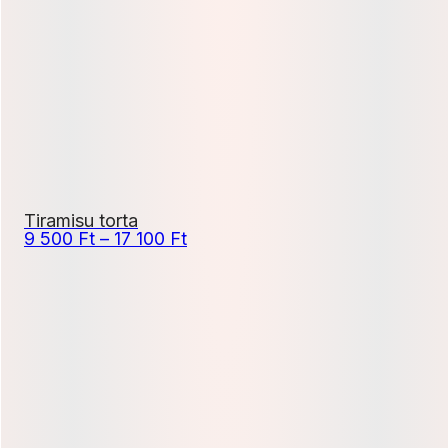
19
800 Ft
Tiramisu torta
Ártartomány:
9 500
Ft
–
17 100
Ft
9
500 Ft
-
17
100 Ft