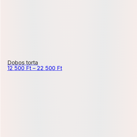
820 Ft
Dobos torta
Ártartomány:
12 500
Ft
–
22 500
Ft
12
500 Ft
-
22
500 Ft