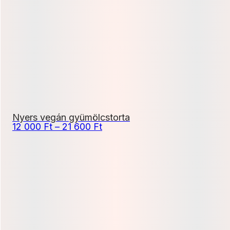
-
21
600 Ft
Nyers vegán gyümölcstorta
Ártartomány:
12 000
Ft
–
21 600
Ft
12
000 Ft
-
21
600 Ft