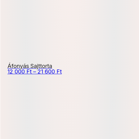
18
900 Ft
Áfonyás Sajttorta
Ártartomány:
12 000
Ft
–
21 600
Ft
12
000 Ft
-
21
600 Ft