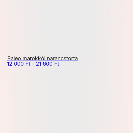
500 Ft
Paleo marokkói narancstorta
Ártartomány:
12 000
Ft
–
21 600
Ft
12
000 Ft
-
21
600 Ft