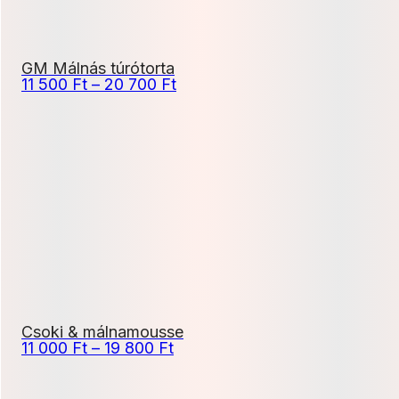
GM Málnás túrótorta
Ártartomány:
11 500
Ft
–
20 700
Ft
11
500 Ft
-
20
700 Ft
Csoki & málnamousse
Ártartomány:
11 000
Ft
–
19 800
Ft
11
000 Ft
-