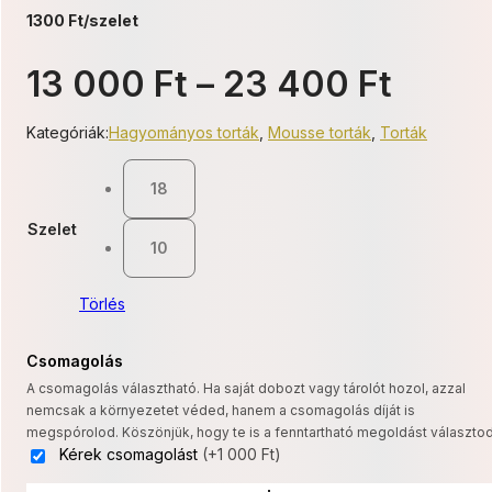
1300 Ft/szelet
Ártar
13 000
Ft
–
23 400
Ft
13
Kategóriák:
Hagyományos torták
,
Mousse torták
,
Torták
000 F
18
-
Szelet
23
10
400 F
Törlés
Csomagolás
A csomagolás választható. Ha saját dobozt vagy tárolót hozol, azzal
nemcsak a környezetet véded, hanem a csomagolás díját is
megspórolod. Köszönjük, hogy te is a fenntartható megoldást választod
Kérek csomagolást
(+1 000 Ft)