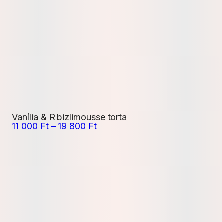
-
17
100 Ft
Vanília & Ribizlimousse torta
Ártartomány:
11 000
Ft
–
19 800
Ft
11
000 Ft
-
19
800 Ft