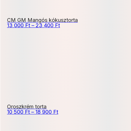
CM GM Mangós kókusztorta
Ártartomány:
13 000
Ft
–
23 400
Ft
13
000 Ft
-
23
400 Ft
Oroszkrém torta
Ártartomány:
10 500
Ft
–
18 900
Ft
10
500 Ft
-