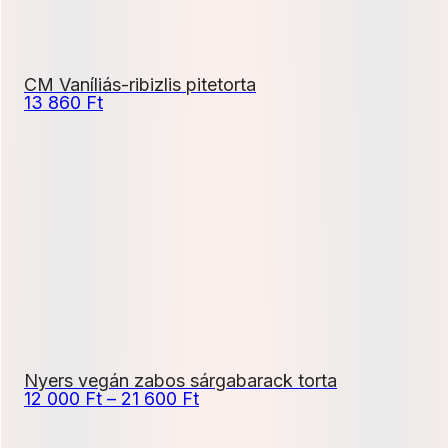
CM Vaníliás-ribizlis pitetorta
13 860
Ft
Nyers vegán zabos sárgabarack torta
Ártartomány:
12 000
Ft
–
21 600
Ft
12
000 Ft