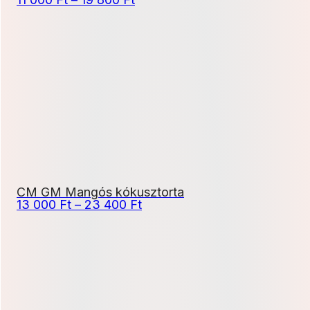
11
000 Ft
-
19
800 Ft
CM GM Mangós kókusztorta
Ártartomány:
13 000
Ft
–
23 400
Ft
13
000 Ft
-
23
400 Ft