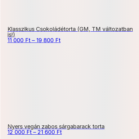
Klasszikus Csokoládétorta (GM, TM változatban
is!)
Ártartomány:
11 000
Ft
–
19 800
Ft
11
000 Ft
-
19
800 Ft
Nyers vegán zabos sárgabarack torta
Ártartomány:
12 000
Ft
–
21 600
Ft
12