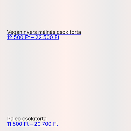
Vegán nyers málnás csokitorta
Ártartomány:
12 500
Ft
–
22 500
Ft
12
500 Ft
-
22
500 Ft
Paleo csokitorta
Ártartomány:
11 500
Ft
–
20 700
Ft
11