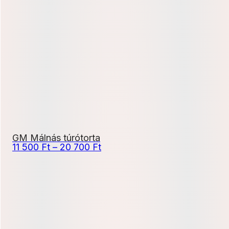
2
670 Ft
-
8
010 Ft
GM Málnás túrótorta
Ártartomány:
11 500
Ft
–
20 700
Ft
11
500 Ft
-
20
700 Ft