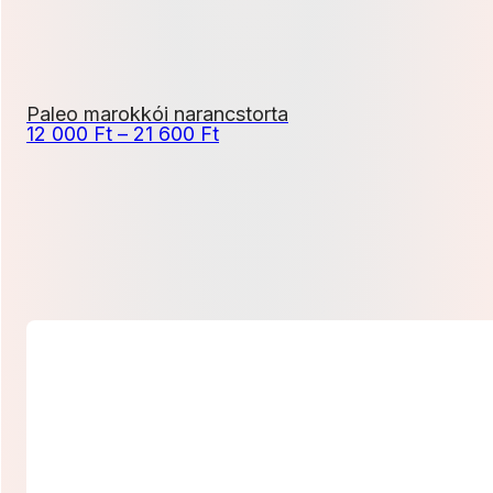
Paleo marokkói narancstorta
Ártartomány:
12 000
Ft
–
21 600
Ft
12
000 Ft
-
21
600 Ft