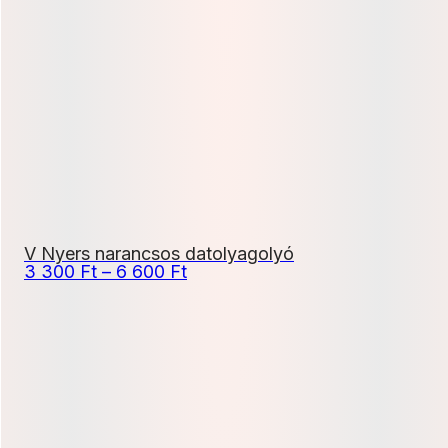
500 Ft
-
20
700 Ft
V Nyers narancsos datolyagolyó
Ártartomány:
3 300
Ft
–
6 600
Ft
3
300 Ft
-
6
600 Ft