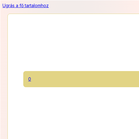
Ugrás a fő tartalomhoz
GM Burgonyás rúd
0
Omlós, gluténmentes, burgonyás tésztából készült, ínycsiklandó
rudacskák.
790 Ft/10 dkg
Ártarto
3 950
Ft
–
7 900
Ft