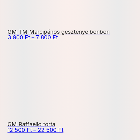
GM TM Marcipános gesztenye bonbon
Ártartomány:
3 900
Ft
–
7 800
Ft
3
900 Ft
-
7
800 Ft
GM Raffaello torta
Ártartomány:
12 500
Ft
–
22 500
Ft
12