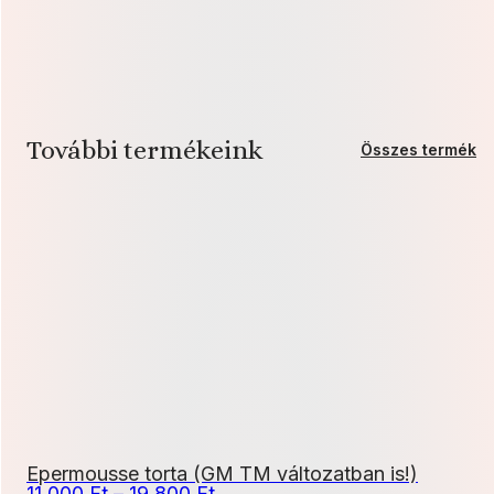
További termékeink
Összes termék
Epermousse torta (GM TM változatban is!)
Ártartomány:
11 000
Ft
–
19 800
Ft