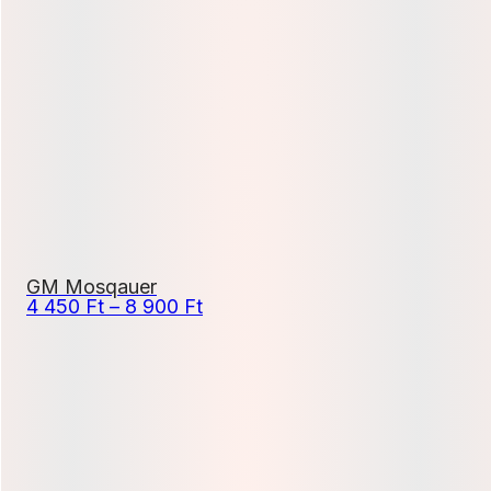
12
000 Ft
-
21
600 Ft
GM Mosqauer
Ártartomány:
4 450
Ft
–
8 900
Ft
4
450 Ft
-
8
900 Ft