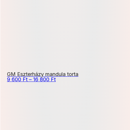
000 Ft
-
21
600 Ft
GM Eszterházy mandula torta
Ártartomány:
9 600
Ft
–
16 800
Ft
9
600 Ft
-
16
800 Ft