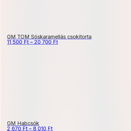
GM TOM Sóskaramellás csokitorta
Ártartomány:
11 500
Ft
–
20 700
Ft
11
500 Ft
-
20
700 Ft
GM Habcsók
Ártartomány:
2 670
Ft
–
8 010
Ft