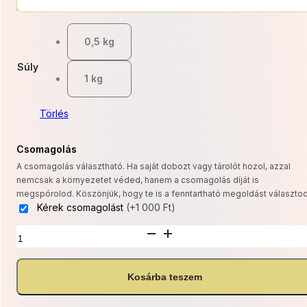
3
Kategóriák:
Gluténmentes
,
Mentes Sós
950 Ft
0,5 kg
-
Súly
7
1 kg
900 Ft
Törlés
Csomagolás
A csomagolás választható. Ha saját dobozt vagy tárolót hozol, azzal
nemcsak a környezetet véded, hanem a csomagolás díját is
megspórolod. Köszönjük, hogy te is a fenntartható megoldást választod
Kérek csomagolást
(+1 000 Ft)
GM
Burgonyás
rúd
mennyiség
Kosárba teszem