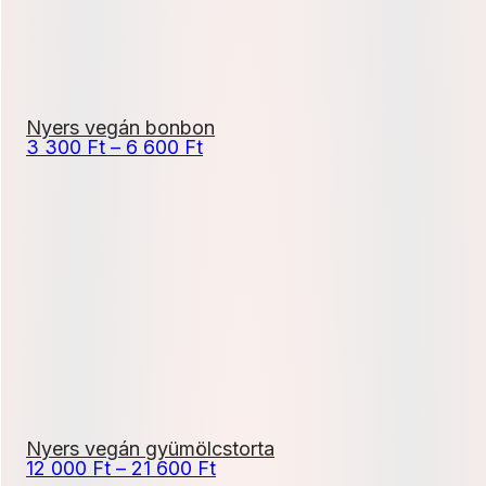
Nyers vegán bonbon
Ártartomány:
3 300
Ft
–
6 600
Ft
3
300 Ft
-
6
600 Ft
Nyers vegán gyümölcstorta
Ártartomány:
12 000
Ft
–
21 600
Ft