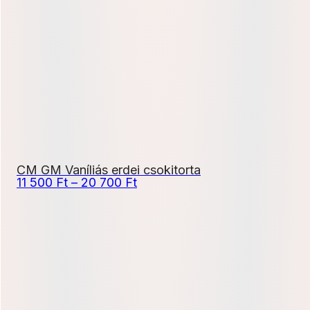
500 Ft
-
22
500 Ft
CM GM Vaníliás erdei csokitorta
Ártartomány:
11 500
Ft
–
20 700
Ft
11
500 Ft
-
20
700 Ft