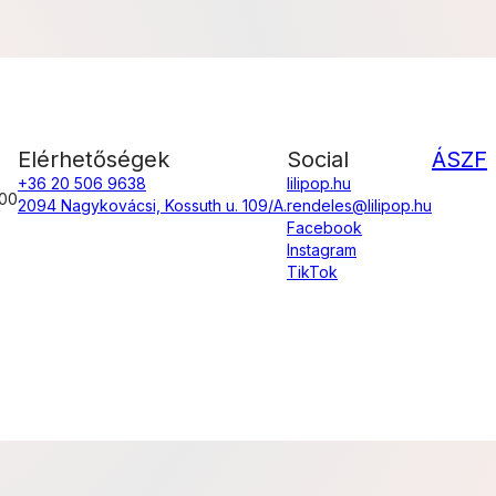
Elérhetőségek
Social
ÁSZF
+36 20 506 9638
lilipop.hu
:00
2094 Nagykovácsi, Kossuth u. 109/A.
rendeles@lilipop.hu
Facebook
Instagram
TikTok