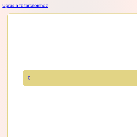
Ugrás a fő tartalomhoz
Vaníliás erdei csokitorta
Könnyű kakaós lapok között kókusztejszínes vaníliakrém friss
0
erdei gyümölcsökkel megszórva. Az egyik nagy
slágertermékünk!
1150 Ft/szelet
Ártart
11 500
Ft
–
20 700
Ft
11
Kategóriák:
Cukormentes
,
Gluténmentes
,
Jelenleg elérhető
500 Ft