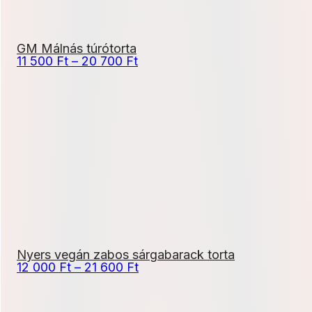
GM Málnás túrótorta
Ártartomány:
11 500
Ft
–
20 700
Ft
11
500 Ft
-
20
700 Ft
Nyers vegán zabos sárgabarack torta
Ártartomány:
12 000
Ft
–
21 600
Ft
12
000 Ft
-