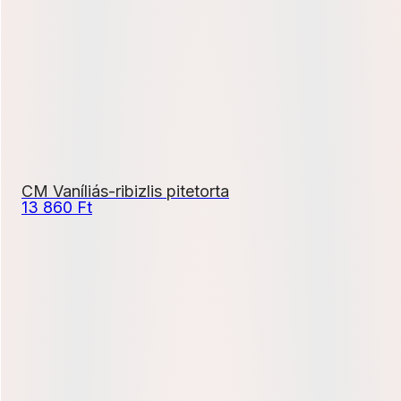
21
600 Ft
CM Vaníliás-ribizlis pitetorta
13 860
Ft