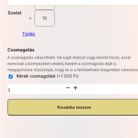
10
-
Szelet
20
18
700 Ft
Törlés
Csomagolás
A csomagolás választható. Ha saját dobozt vagy tárolót hozol, azzal
nemcsak a környezetet véded, hanem a csomagolás díját is
megspórolod. Köszönjük, hogy te is a fenntartható megoldást választod
Kérek csomagolást
(+1 000 Ft)
CM
GM
Vaníliás
erdei
Kosárba teszem
csokitorta
mennyiség