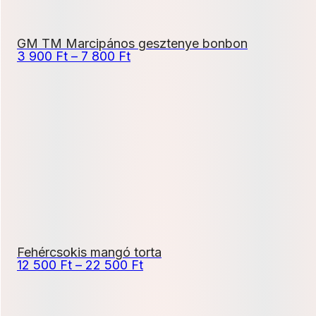
GM TM Marcipános gesztenye bonbon
Ártartomány:
3 900
Ft
–
7 800
Ft
3
900 Ft
-
7
800 Ft
Fehércsokis mangó torta
Ártartomány:
12 500
Ft
–
22 500
Ft
12
500 Ft
-
22