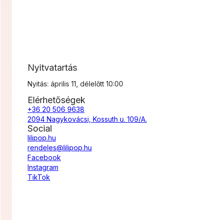
Nyitvatartás
Nyitás: április 11, délelőtt 10:00
Elérhetőségek
+36 20 506 9638
2094 Nagykovácsi, Kossuth u. 109/A.
Social
lilipop.hu
rendeles@lilipop.hu
Facebook
Instagram
TikTok