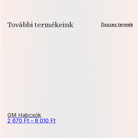
További termékeink
Összes termék
GM Habcsók
Ártartomány:
2 670
Ft
–
8 010
Ft
2
670 Ft
-