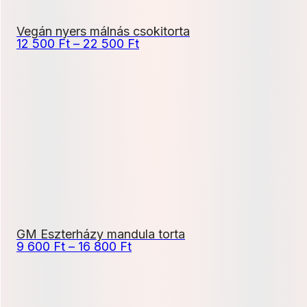
Vegán nyers málnás csokitorta
Ártartomány:
12 500
Ft
–
22 500
Ft
12
500 Ft
-
22
500 Ft
GM Eszterházy mandula torta
Ártartomány:
9 600
Ft
–
16 800
Ft
9
600 Ft
-
16