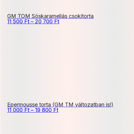
GM TOM Sóskaramellás csokitorta
Ártartomány:
11 500
Ft
–
20 700
Ft
11
500 Ft
-
20
700 Ft
Epermousse torta (GM TM változatban is!)
Ártartomány:
11 000
Ft
–
19 800
Ft
11
000 Ft
-
19