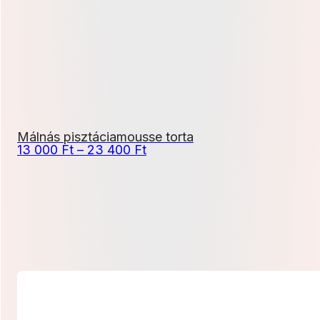
600 Ft
Málnás pisztáciamousse torta
Ártartomány:
13 000
Ft
–
23 400
Ft
13
000 Ft
-
23
400 Ft