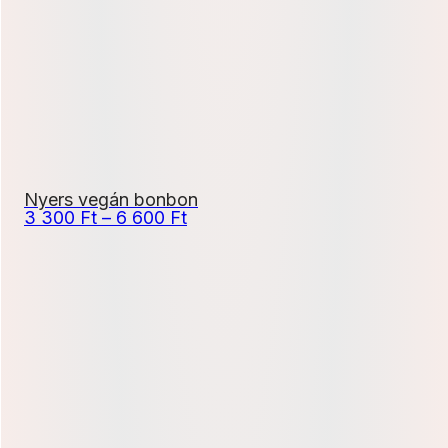
600 Ft
Nyers vegán bonbon
Ártartomány:
3 300
Ft
–
6 600
Ft
3
300 Ft
-
6
600 Ft