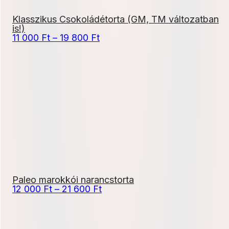
Klasszikus Csokoládétorta (GM, TM változatban
is!)
Ártartomány:
11 000
Ft
–
19 800
Ft
11
000 Ft
-
19
800 Ft
Paleo marokkói narancstorta
Ártartomány:
12 000
Ft
–
21 600
Ft
12
000 Ft
-
21