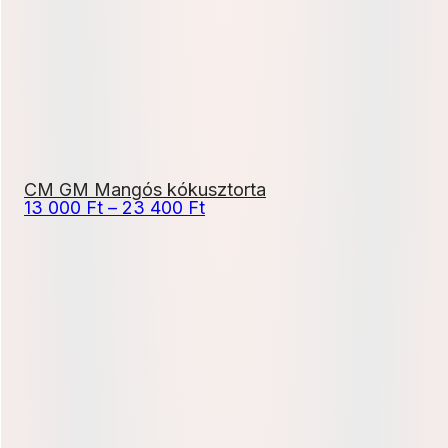
800 Ft
CM GM Mangós kókusztorta
Ártartomány:
13 000
Ft
–
23 400
Ft
13
000 Ft
-
23
400 Ft