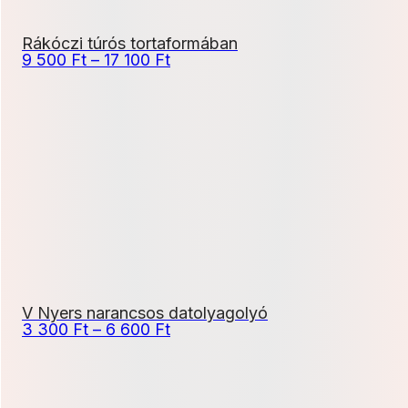
Rákóczi túrós tortaformában
Ártartomány:
9 500
Ft
–
17 100
Ft
9
500 Ft
-
17
100 Ft
V Nyers narancsos datolyagolyó
Ártartomány:
3 300
Ft
–
6 600
Ft
3
300 Ft
-
6