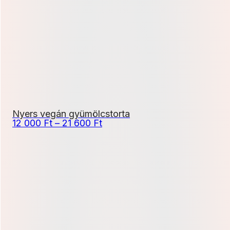
8
010 Ft
Nyers vegán gyümölcstorta
Ártartomány:
12 000
Ft
–
21 600
Ft
12
000 Ft
-
21
600 Ft