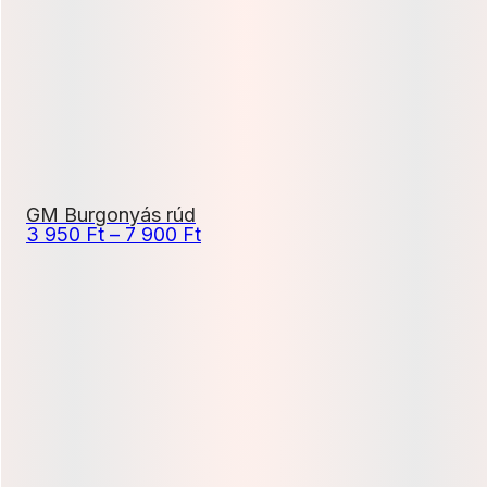
800 Ft
GM Burgonyás rúd
Ártartomány:
3 950
Ft
–
7 900
Ft
3
950 Ft
-
7
900 Ft