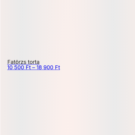
500 Ft
Fatörzs torta
Ártartomány:
10 500
Ft
–
18 900
Ft
10
500 Ft
-
18
900 Ft