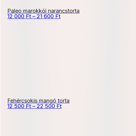
Paleo marokkói narancstorta
Ártartomány:
12 000
Ft
–
21 600
Ft
12
000 Ft
-
21
600 Ft
Fehércsokis mangó torta
Ártartomány:
12 500
Ft
–
22 500
Ft
12
500 Ft
-
22
500 Ft