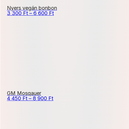
Nyers vegán bonbon
Ártartomány:
3 300
Ft
–
6 600
Ft
3
300 Ft
-
6
600 Ft
GM Mosqauer
Ártartomány:
4 450
Ft
–
8 900
Ft
4
450 Ft
-
8
900 Ft