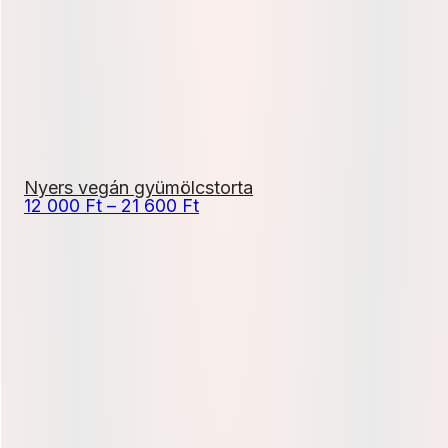
Nyers vegán gyümölcstorta
Ártartomány:
12 000
Ft
–
21 600
Ft
12
000 Ft
-
21
600 Ft