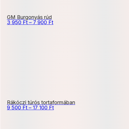
GM Burgonyás rúd
Ártartomány:
3 950
Ft
–
7 900
Ft
3
950 Ft
-
7
900 Ft
Rákóczi túrós tortaformában
Ártartomány:
9 500
Ft
–
17 100
Ft
9
500 Ft
-
17