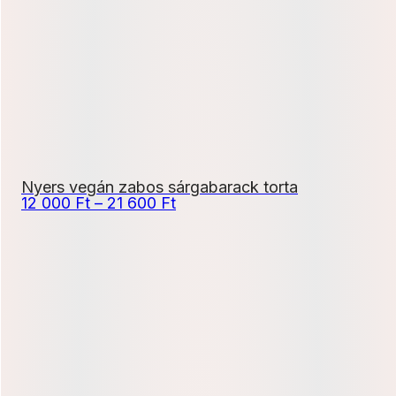
20
700 Ft
Nyers vegán zabos sárgabarack torta
Ártartomány:
12 000
Ft
–
21 600
Ft
12
000 Ft
-
21
600 Ft