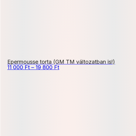
100 Ft
Epermousse torta (GM TM változatban is!)
Ártartomány:
11 000
Ft
–
19 800
Ft
11
000 Ft
-
19
800 Ft