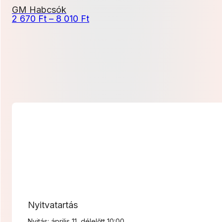
GM Habcsók
Ártartomány:
2 670
Ft
–
8 010
Ft
2
670 Ft
-
8
010 Ft
Nyitvatartás
Nyitás: április 11, délelőtt 10:00