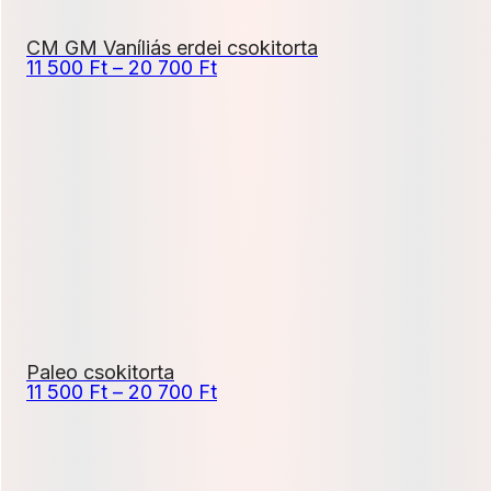
CM GM Vaníliás erdei csokitorta
Ártartomány:
11 500
Ft
–
20 700
Ft
11
500 Ft
-
20
700 Ft
Paleo csokitorta
Ártartomány:
11 500
Ft
–
20 700
Ft
11
500 Ft
-
20
700 Ft