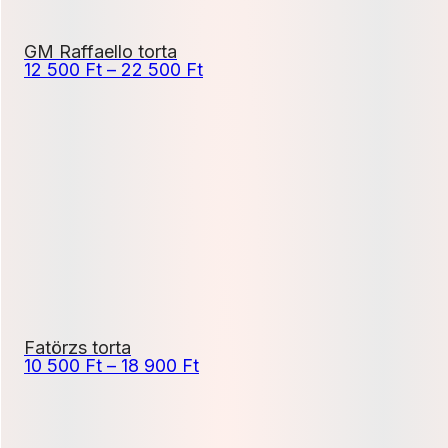
GM Raffaello torta
Ártartomány:
12 500
Ft
–
22 500
Ft
12
500 Ft
-
22
500 Ft
Fatörzs torta
Ártartomány:
10 500
Ft
–
18 900
Ft
10
500 Ft
-
18