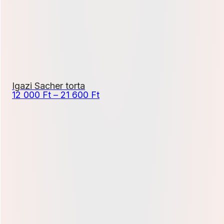
Igazi Sacher torta
Ártartomány:
12 000
Ft
–
21 600
Ft
12
000 Ft
-
21
600 Ft