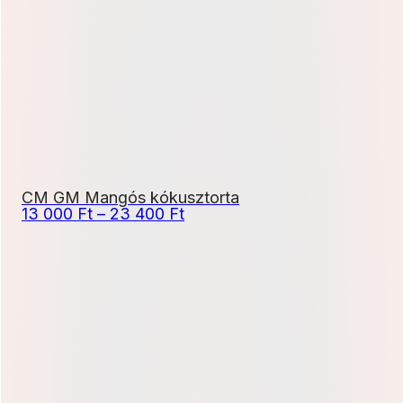
CM GM Mangós kókusztorta
Ártartomány:
13 000
Ft
–
23 400
Ft
13
000 Ft
-
23
400 Ft