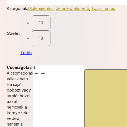
11
Kategóriák:
Gluténmentes
,
Jelenleg elérhető
,
Tojásmentes
500 Ft
10
-
Szelet
20
18
700 Ft
Törlés
GM
Csomagolás
TOM
A csomagolás
Sóskaramellás
választható.
csokitorta
Ha saját
mennyiség
dobozt vagy
tárolót hozol,
azzal
nemcsak a
környezetet
véded,
hanem a