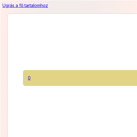
Ugrás a fő tartalomhoz
Sóskaramellás csokitorta
0
Ropogós morzsatésztán sűrű karamell krém picurkát megsózva,
hogy ne legyen túl édes, a tetején pedig étcsokoládé mousse,
hogy teljes legyen az összhatás. A hölgyek nagy kedvence!
1150 Ft/szelet
Ártart
11 500
Ft
–
20 700
Ft