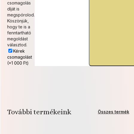
csomagolás
díját is
megspórolod.
Köszönjük,
hogy te is a
fenntartható
megoldást
választod.
Kérek
csomagolást
(+1 000 Ft)
További termékeink
Összes termék