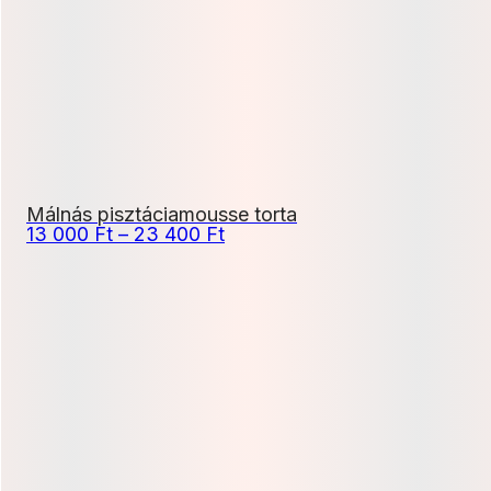
900 Ft
Málnás pisztáciamousse torta
Ártartomány:
13 000
Ft
–
23 400
Ft
13
000 Ft
-
23
400 Ft