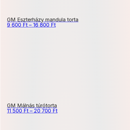
GM Eszterházy mandula torta
Ártartomány:
9 600
Ft
–
16 800
Ft
9
600 Ft
-
16
800 Ft
GM Málnás túrótorta
Ártartomány:
11 500
Ft
–
20 700
Ft
11
500 Ft
-