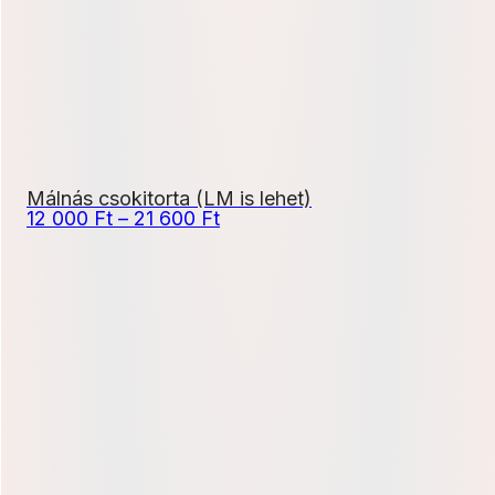
Málnás csokitorta (LM is lehet)
Ártartomány:
12 000
Ft
–
21 600
Ft
12
000 Ft
-
21
600 Ft