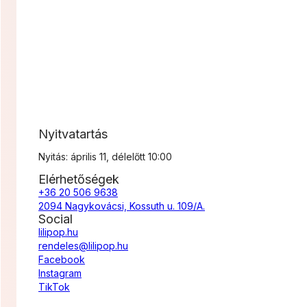
Nyitvatartás
Nyitás: április 11, délelőtt 10:00
Elérhetőségek
+36 20 506 9638
2094 Nagykovácsi, Kossuth u. 109/A.
Social
lilipop.hu
rendeles@lilipop.hu
Facebook
Instagram
TikTok