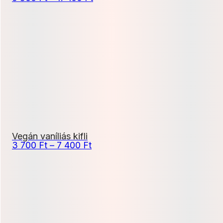
9
500 Ft
-
17
100 Ft
Vegán vaníliás kifli
Ártartomány:
3 700
Ft
–
7 400
Ft
3
700 Ft
-
7
400 Ft