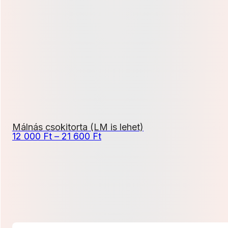
950 Ft
-
7
900 Ft
Málnás csokitorta (LM is lehet)
Ártartomány:
12 000
Ft
–
21 600
Ft
12
000 Ft
-
21
600 Ft