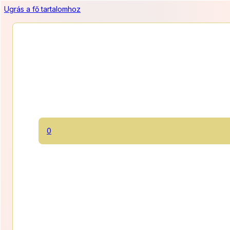
Ugrás a fő tartalomhoz
Csokoládétorta
0
Három piskótalap között két csokimousse krém, tetején lágy
étcsokikrémmel.
1100 Ft/szelet
Ártart
11 000
Ft
–
19 800
Ft