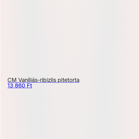
300 Ft
-
6
600 Ft
CM Vaníliás-ribizlis pitetorta
13 860
Ft