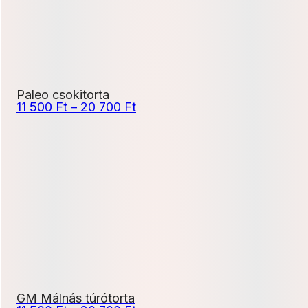
Paleo csokitorta
Ártartomány:
11 500
Ft
–
20 700
Ft
11
500 Ft
-
20
700 Ft
GM Málnás túrótorta