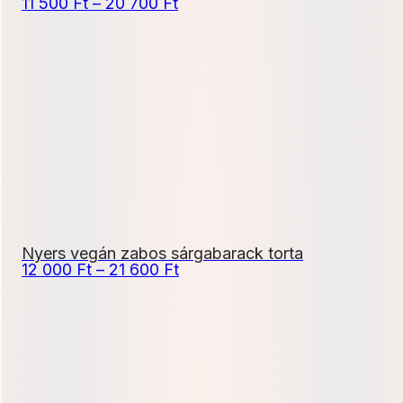
Ártartomány:
11 500
Ft
–
20 700
Ft
11
500 Ft
-
20
700 Ft
Nyers vegán zabos sárgabarack torta
Ártartomány:
12 000
Ft
–
21 600
Ft
12
000 Ft
-
21
600 Ft