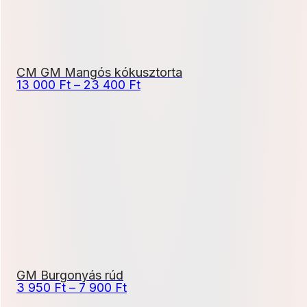
CM GM Mangós kókusztorta
Ártartomány:
13 000
Ft
–
23 400
Ft
13
000 Ft
-
23
400 Ft
GM Burgonyás rúd
Ártartomány:
3 950
Ft
–
7 900
Ft
3