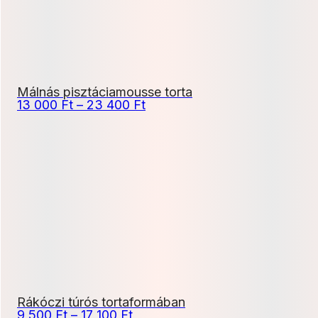
Málnás pisztáciamousse torta
Ártartomány:
13 000
Ft
–
23 400
Ft
13
000 Ft
-
23
400 Ft
Rákóczi túrós tortaformában
Ártartomány:
9 500
Ft
–
17 100
Ft