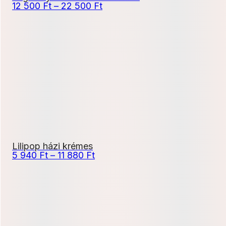
Ártartomány:
12 500
Ft
–
22 500
Ft
12
500 Ft
-
22
500 Ft
Lilipop házi krémes
Ártartomány:
5 940
Ft
–
11 880
Ft
5
940 Ft
-
11
880 Ft