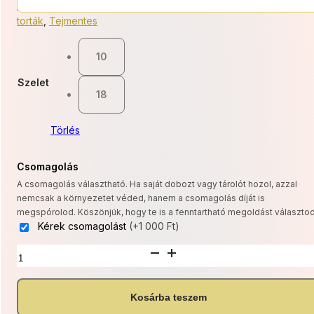
11
Kategóriák:
Gluténmentes
,
Jelenleg elérhető
,
Mentes
,
Mentes
torták
,
Tejmentes
000 Ft
-
10
19
Szelet
18
800 Ft
Törlés
Csomagolás
A csomagolás választható. Ha saját dobozt vagy tárolót hozol, azzal
nemcsak a környezetet véded, hanem a csomagolás díját is
megspórolod. Köszönjük, hogy te is a fenntartható megoldást választod
Kérek csomagolást
(+1 000 Ft)
Klasszikus
Csokoládétorta
(GM,
TM
Kosárba teszem
változatban