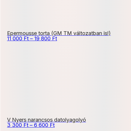
Epermousse torta (GM TM változatban is!)
Ártartomány:
11 000
Ft
–
19 800
Ft
11
000 Ft
-
19
800 Ft
V Nyers narancsos datolyagolyó
Ártartomány:
3 300
Ft
–
6 600
Ft
3