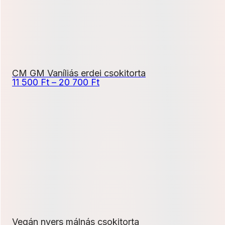
CM GM Vaníliás erdei csokitorta
Ártartomány:
11 500
Ft
–
20 700
Ft
11
500 Ft
-
20
700 Ft
Vegán nyers málnás csokitorta