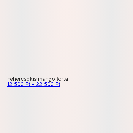
12
000 Ft
-
21
600 Ft
Fehércsokis mangó torta
Ártartomány:
12 500
Ft
–
22 500
Ft
12
500 Ft
-
22
500 Ft