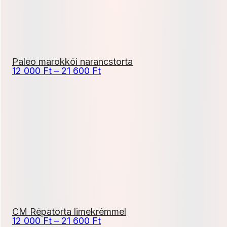
Paleo marokkói narancstorta
Ártartomány:
12 000
Ft
–
21 600
Ft
12
000 Ft
-
21
600 Ft
CM Répatorta limekrémmel
Ártartomány:
12 000
Ft
–
21 600
Ft