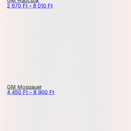
GM Habcsók
Ártartomány:
2 670
Ft
–
8 010
Ft
2
670 Ft
-
8
010 Ft
GM Mosqauer
Ártartomány:
4 450
Ft
–
8 900
Ft
4
450 Ft
-
8
900 Ft