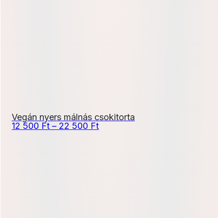
-
22
500 Ft
Vegán nyers málnás csokitorta
Ártartomány:
12 500
Ft
–
22 500
Ft
12
500 Ft
-
22
500 Ft