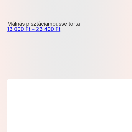
Málnás pisztáciamousse torta
Ártartomány:
13 000
Ft
–
23 400
Ft
13
000 Ft
-
23
400 Ft