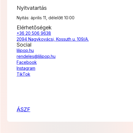
Nyitvatartás
Nyitás: április 11, délelőtt 10:00
Elérhetőségek
+36 20 506 9638
2094 Nagykovácsi, Kossuth u. 109/A.
Social
lilipop.hu
rendeles@lilipop.hu
Facebook
Instagram
TikTok
ÁSZF