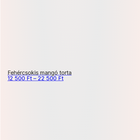
-
20
700 Ft
Fehércsokis mangó torta
Ártartomány:
12 500
Ft
–
22 500
Ft
12
500 Ft
-
22
500 Ft