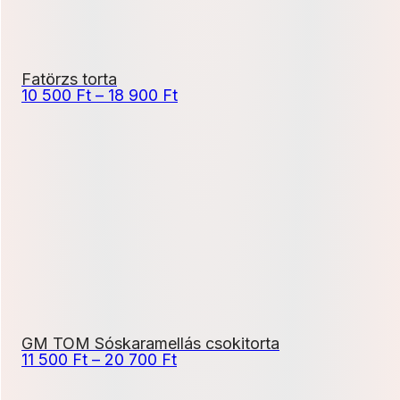
Fatörzs torta
Ártartomány:
10 500
Ft
–
18 900
Ft
10
500 Ft
-
18
900 Ft
GM TOM Sóskaramellás csokitorta
Ártartomány:
11 500
Ft
–
20 700
Ft
11
500 Ft