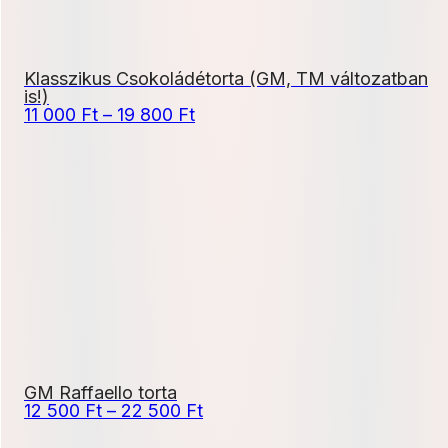
Klasszikus Csokoládétorta (GM, TM változatban
is!)
Ártartomány:
11 000
Ft
–
19 800
Ft
11
000 Ft
-
19
800 Ft
GM Raffaello torta
Ártartomány:
12 500
Ft
–
22 500
Ft
12
500 Ft