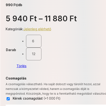
990 Ft/db
Ártarto
5 940
Ft
–
11 880
Ft
5
Kategóriák:
Jelenleg elérhető
940 Ft
6
-
Darab
11
12
880 Ft
Törlés
Csomagolás
A csomagolás választható. Ha saját dobozt vagy tárolót hozol, azzal
nemcsak a környezetet véded, hanem a csomagolás díját is
megspórolod. Köszönjük, hogy te is a fenntartható megoldást választod
Kérek csomagolást
(+1 000 Ft)