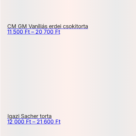
CM GM Vaníliás erdei csokitorta
Ártartomány:
11 500
Ft
–
20 700
Ft
11
500 Ft
-
20
700 Ft
Igazi Sacher torta
Ártartomány:
12 000
Ft
–
21 600
Ft
12
000 Ft