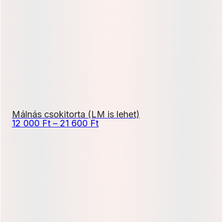
-
21
600 Ft
Málnás csokitorta (LM is lehet)
Ártartomány:
12 000
Ft
–
21 600
Ft
12
000 Ft
-
21
600 Ft