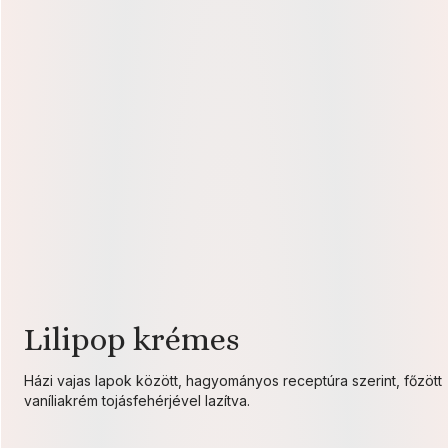
Lilipop krémes
Házi vajas lapok között, hagyományos receptúra szerint, főzött
vaníliakrém tojásfehérjével lazítva.