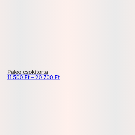
-
17
100 Ft
Paleo csokitorta
Ártartomány:
11 500
Ft
–
20 700
Ft
11
500 Ft
-
20
700 Ft