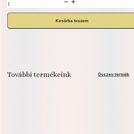
Lilipop
házi
krémes
mennyiség
Kosárba teszem
További termékeink
Összes termék