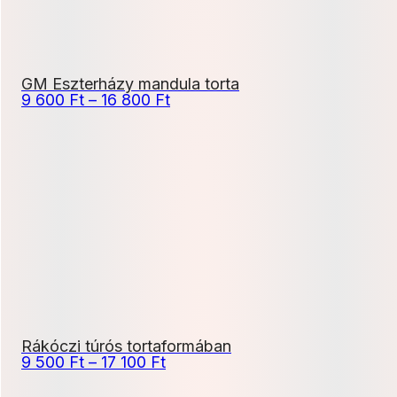
GM Eszterházy mandula torta
Ártartomány:
9 600
Ft
–
16 800
Ft
9
600 Ft
-
16
800 Ft
Rákóczi túrós tortaformában
Ártartomány:
9 500
Ft
–
17 100
Ft
9
500 Ft