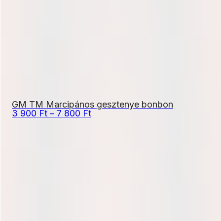
21
600 Ft
GM TM Marcipános gesztenye bonbon
Ártartomány:
3 900
Ft
–
7 800
Ft
3
900 Ft
-
7
800 Ft