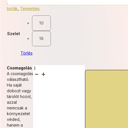
11
Kategóriák:
Gluténmentes
,
Jelenleg elérhető
,
Mentes
,
Mentes
torták
,
Tejmentes
000 Ft
-
10
19
Szelet
18
800 Ft
Törlés
Klasszikus
Csomagolás
Csokoládétorta
A csomagolás
(GM,
választható.
TM
Ha saját
változatban
dobozt vagy
is!)
tárolót hozol,
mennyiség
azzal
nemcsak a
környezetet
véded,
hanem a