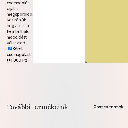
csomagolás
díját is
megspórolod.
Köszönjük,
hogy te is a
fenntartható
megoldást
választod.
Kérek
csomagolást
(+1 000 Ft)
További termékeink
Összes termék