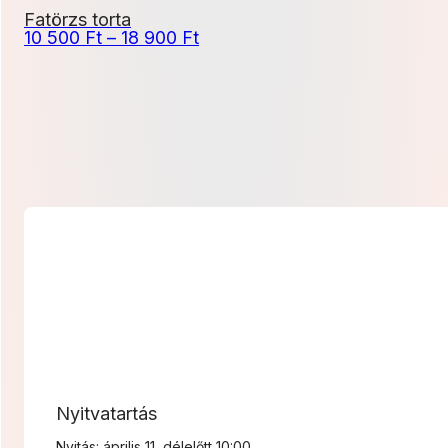
Fatörzs torta
Ártartomány:
10 500
Ft
–
18 900
Ft
10
500 Ft
-
18
900 Ft
Nyitvatartás
Nyitás: április 11, délelőtt 10:00