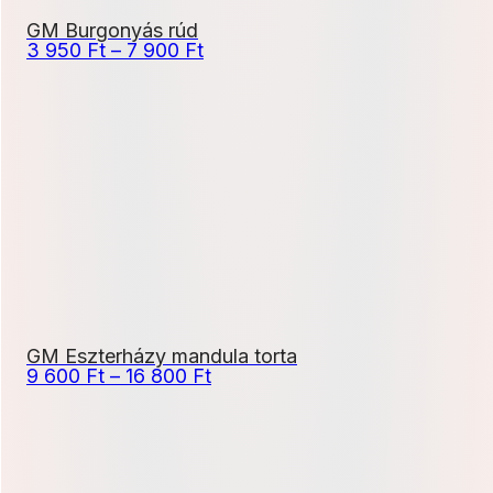
GM Burgonyás rúd
Ártartomány:
3 950
Ft
–
7 900
Ft
3
950 Ft
-
7
900 Ft
GM Eszterházy mandula torta
Ártartomány:
9 600
Ft
–
16 800
Ft
9
600 Ft
-
16
800 Ft