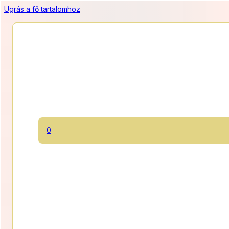
Ugrás a fő tartalomhoz
Csokoládétorta
0
Három piskótalap között két csokimousse krém, tetején lágy
étcsokikrémmel.
1100 Ft/szelet
Ártart
11 000
Ft
–
19 800
Ft