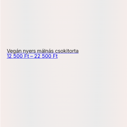
Vegán nyers málnás csokitorta
Ártartomány:
12 500
Ft
–
22 500
Ft
12
500 Ft
-
22
500 Ft