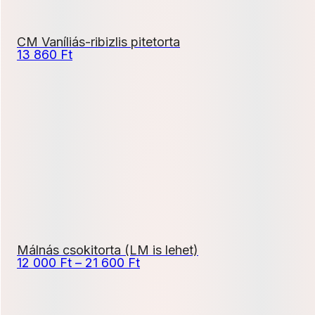
CM Vaníliás-ribizlis pitetorta
13 860
Ft
Málnás csokitorta (LM is lehet)
Ártartomány:
12 000
Ft
–
21 600
Ft
12
000 Ft
-
21