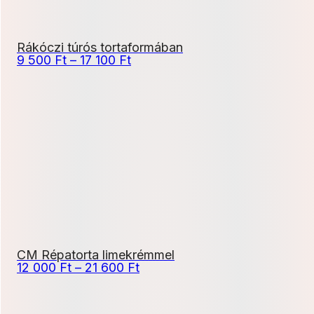
Rákóczi túrós tortaformában
Ártartomány:
9 500
Ft
–
17 100
Ft
9
500 Ft
-
17
100 Ft
CM Répatorta limekrémmel
Ártartomány:
12 000
Ft
–
21 600
Ft
12
000 Ft
-