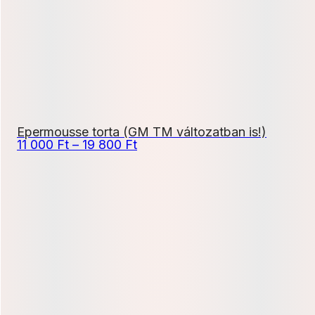
Epermousse torta (GM TM változatban is!)
Ártartomány:
11 000
Ft
–
19 800
Ft
11
000 Ft
-
19
800 Ft