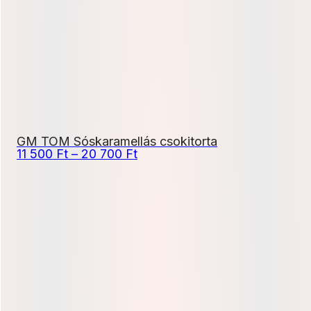
600 Ft
GM TOM Sóskaramellás csokitorta
Ártartomány:
11 500
Ft
–
20 700
Ft
11
500 Ft
-
20
700 Ft