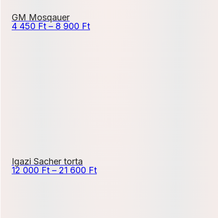
GM Mosqauer
Ártartomány:
4 450
Ft
–
8 900
Ft
4
450 Ft
-
8
900 Ft
Igazi Sacher torta
Ártartomány:
12 000
Ft
–
21 600
Ft
12
000 Ft
-
21
600 Ft