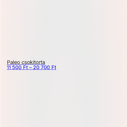
Paleo csokitorta
Ártartomány:
11 500
Ft
–
20 700
Ft
11
500 Ft
-
20
700 Ft