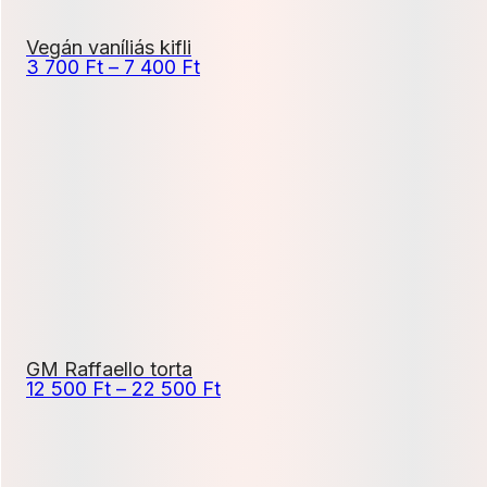
Vegán vaníliás kifli
Ártartomány:
3 700
Ft
–
7 400
Ft
3
700 Ft
-
7
400 Ft
GM Raffaello torta
Ártartomány:
12 500
Ft
–
22 500
Ft
12
500 Ft
-
22
500 Ft