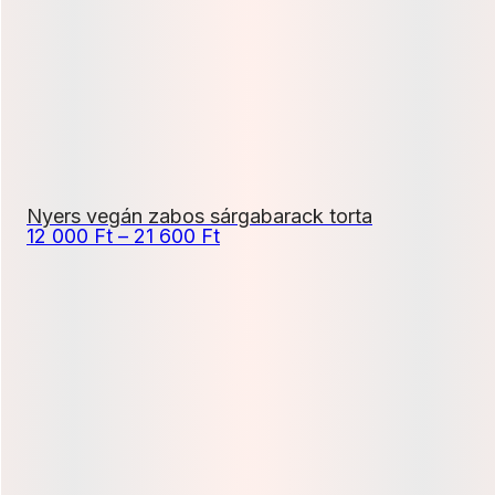
010 Ft
Nyers vegán zabos sárgabarack torta
Ártartomány:
12 000
Ft
–
21 600
Ft
12
000 Ft
-
21
600 Ft