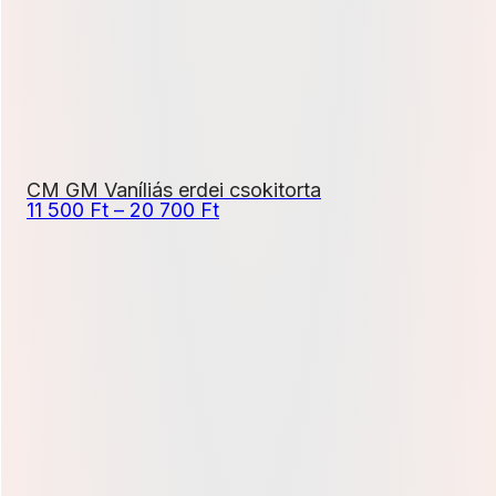
CM GM Vaníliás erdei csokitorta
Ártartomány:
11 500
Ft
–
20 700
Ft
11
500 Ft
-
20
700 Ft