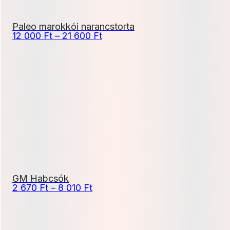
Paleo marokkói narancstorta
Ártartomány:
12 000
Ft
–
21 600
Ft
12
000 Ft
-
21
600 Ft
GM Habcsók
Ártartomány:
2 670
Ft
–
8 010
Ft
2
670 Ft
-
8