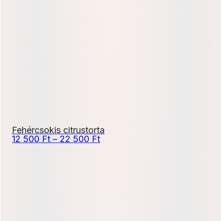
13
000 Ft
-
23
400 Ft
Fehércsokis citrustorta
Ártartomány:
12 500
Ft
–
22 500
Ft
12
500 Ft
-
22
500 Ft