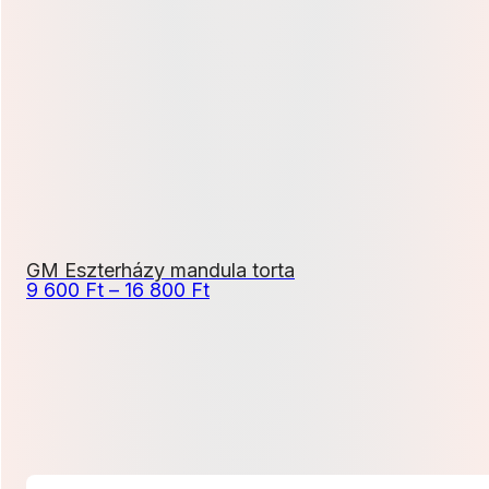
000 Ft
-
19
800 Ft
GM Eszterházy mandula torta
Ártartomány:
9 600
Ft
–
16 800
Ft
9
600 Ft
-
16
800 Ft