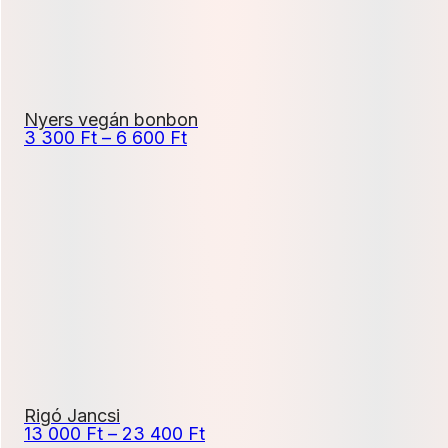
Nyers vegán bonbon
Ártartomány:
3 300
Ft
–
6 600
Ft
3
300 Ft
-
6
600 Ft
Rigó Jancsi
Ártartomány:
13 000
Ft
–
23 400
Ft