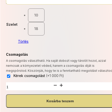
11
Kategóriák:
Gluténmentes
,
Mentes torták
,
Tejmentes
,
Torták
000 Ft
10
-
Szelet
19
18
800 Ft
Törlés
Csomagolás
A csomagolás választható. Ha saját dobozt vagy tárolót hozol, azzal
nemcsak a környezetet véded, hanem a csomagolás díját is
megspórolod. Köszönjük, hogy te is a fenntartható megoldást választod
Kérek csomagolást
(+1 000 Ft)
Epermousse
torta
(GM
TM
Kosárba teszem
változatban
is!)