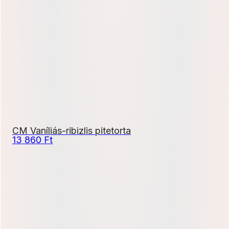
450 Ft
-
8
900 Ft
CM Vaníliás-ribizlis pitetorta
13 860
Ft