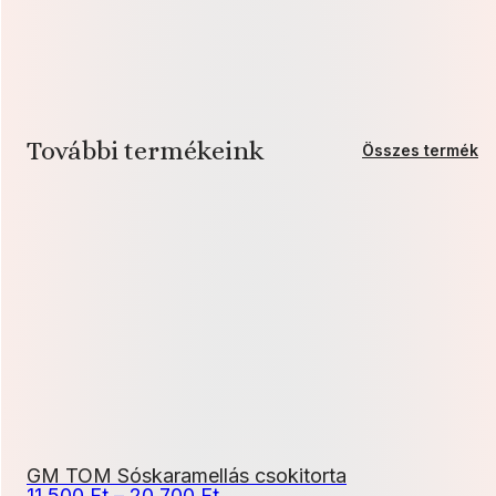
mennyiség
További termékeink
Összes termék
GM TOM Sóskaramellás csokitorta
Ártartomány:
11 500
Ft
–
20 700
Ft