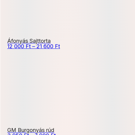
Áfonyás Sajttorta
Ártartomány:
12 000
Ft
–
21 600
Ft
12
000 Ft
-
21
600 Ft
GM Burgonyás rúd