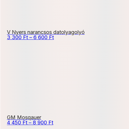
V Nyers narancsos datolyagolyó
Ártartomány:
3 300
Ft
–
6 600
Ft
3
300 Ft
-
6
600 Ft
GM Mosqauer
Ártartomány:
4 450
Ft
–
8 900
Ft
4