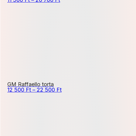
11
500 Ft
-
20
700 Ft
GM Raffaello torta
Ártartomány:
12 500
Ft
–
22 500
Ft
12
500 Ft
-
22
500 Ft