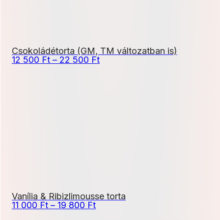
Csokoládétorta (GM, TM változatban is)
Ártartomány:
12 500
Ft
–
22 500
Ft
12
500 Ft
-
22
500 Ft
Vanília & Ribizlimousse torta
Ártartomány:
11 000
Ft
–
19 800
Ft
11