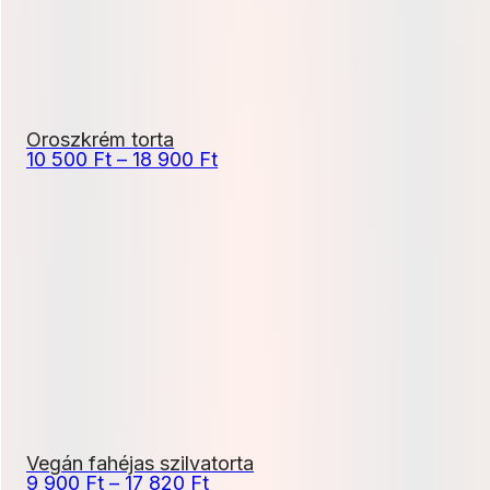
Oroszkrém torta
Ártartomány:
10 500
Ft
–
18 900
Ft
10
500 Ft
-
18
900 Ft
Vegán fahéjas szilvatorta
Ártartomány:
9 900
Ft
–
17 820
Ft