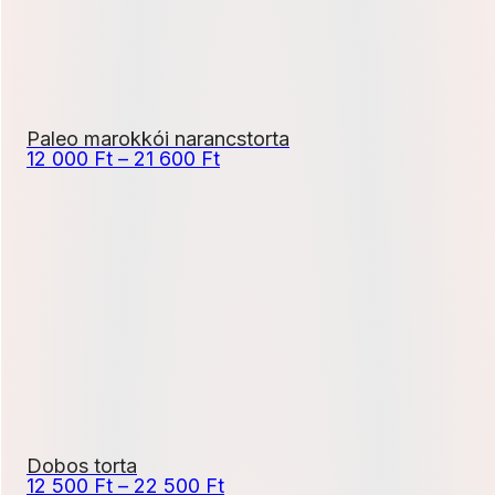
Paleo marokkói narancstorta
Ártartomány:
12 000
Ft
–
21 600
Ft
12
000 Ft
-
21
600 Ft
Dobos torta
Ártartomány:
12 500
Ft
–
22 500
Ft