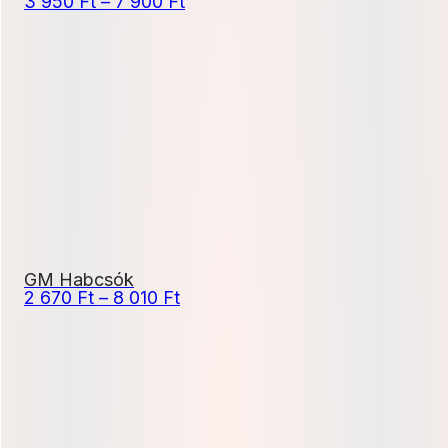
Ártartomány:
3 950
Ft
–
7 900
Ft
3
950 Ft
-
7
900 Ft
GM Habcsók
Ártartomány:
2 670
Ft
–
8 010
Ft
2
670 Ft
-
8
010 Ft