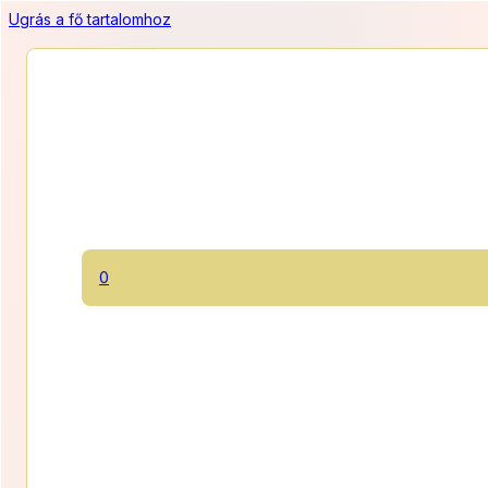
Ugrás a fő tartalomhoz
Epermousse torta
0
Gluténmentes, világos piskótán zamatos laktózmentes
epermousse.
1100 Ft/szelet
Ártart
11 000
Ft
–
19 800
Ft