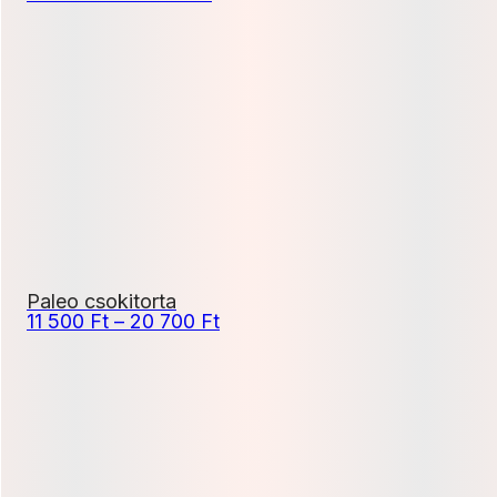
9
900 Ft
-
17
820 Ft
Paleo csokitorta
Ártartomány:
11 500
Ft
–
20 700
Ft
11
500 Ft
-
20
700 Ft