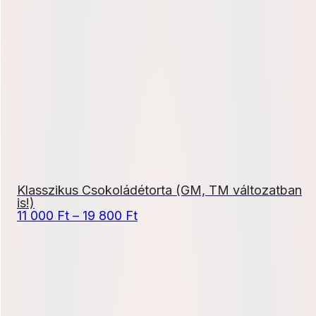
12
500 Ft
-
22
500 Ft
Klasszikus Csokoládétorta (GM, TM változatban
is!)
Ártartomány:
11 000
Ft
–
19 800
Ft
11
000 Ft
-
19
800 Ft