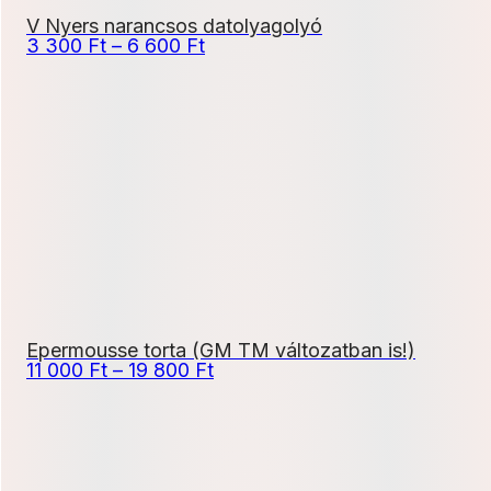
V Nyers narancsos datolyagolyó
Ártartomány:
3 300
Ft
–
6 600
Ft
3
300 Ft
-
6
600 Ft
Epermousse torta (GM TM változatban is!)
Ártartomány:
11 000
Ft
–
19 800
Ft
11
000 Ft
-
19
800 Ft