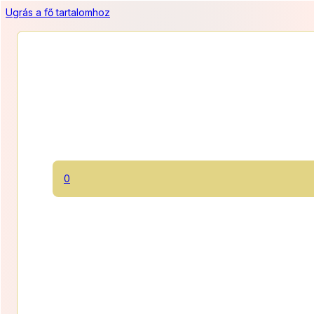
Ugrás a fő tartalomhoz
GM Habcsók
0
Klasszikus habcsók friss tojásfehérjéből, kevesebb cukorral,
bourbon vaníliával.
890 Ft/zacskó
Egy zacskó 7 dkg!
Ártartom
2 670
Ft
–
8 010
Ft