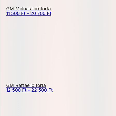
GM Málnás túrótorta
Ártartomány:
11 500
Ft
–
20 700
Ft
11
500 Ft
-
20
700 Ft
GM Raffaello torta
Ártartomány:
12 500
Ft
–
22 500
Ft
12
500 Ft
-
22
500 Ft