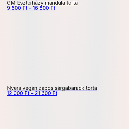
GM Eszterházy mandula torta
Ártartomány:
9 600
Ft
–
16 800
Ft
9
600 Ft
-
16
800 Ft
Nyers vegán zabos sárgabarack torta
Ártartomány:
12 000
Ft
–
21 600
Ft
12
000 Ft
-
21
600 Ft