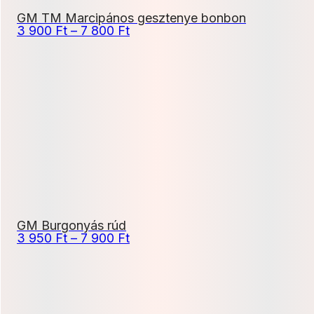
GM TM Marcipános gesztenye bonbon
Ártartomány:
3 900
Ft
–
7 800
Ft
3
900 Ft
-
7
800 Ft
GM Burgonyás rúd
Ártartomány:
3 950
Ft
–
7 900
Ft
3
950 Ft
-
7
900 Ft