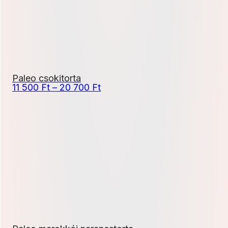
Paleo csokitorta
Ártartomány:
11 500
Ft
–
20 700
Ft
11
500 Ft
-
20
700 Ft