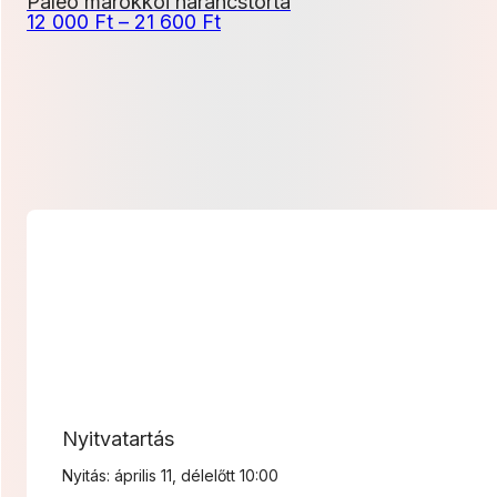
Paleo marokkói narancstorta
Ártartomány:
12 000
Ft
–
21 600
Ft
12
000 Ft
-
21
600 Ft
Nyitvatartás
Nyitás: április 11, délelőtt 10:00