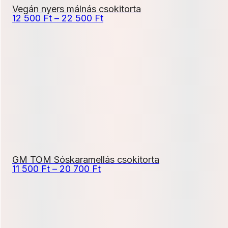
Vegán nyers málnás csokitorta
Ártartomány:
12 500
Ft
–
22 500
Ft
12
500 Ft
-
22
500 Ft
GM TOM Sóskaramellás csokitorta
Ártartomány:
11 500
Ft
–
20 700
Ft
11
500 Ft
-
20
700 Ft