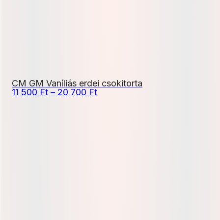
CM GM Vaníliás erdei csokitorta
Ártartomány:
11 500
Ft
–
20 700
Ft
11
500 Ft
-
20
700 Ft