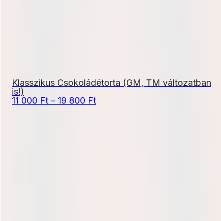
Klasszikus Csokoládétorta (GM, TM változatban
is!)
Ártartomány:
11 000
Ft
–
19 800
Ft
11
000 Ft
-
19
800 Ft