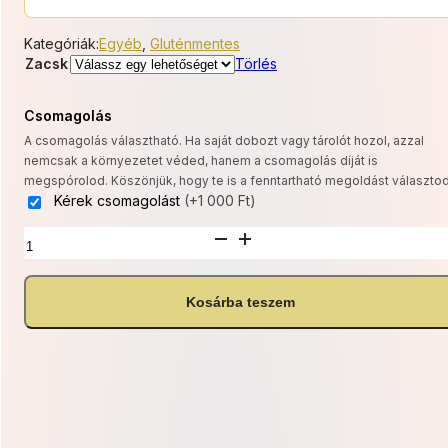
2
Kategóriák:
Egyéb
,
Gluténmentes
Zacsk
Törlés
670 Ft
-
Csomagolás
A csomagolás választható. Ha saját dobozt vagy tárolót hozol, azzal
8
nemcsak a környezetet véded, hanem a csomagolás díját is
megspórolod. Köszönjük, hogy te is a fenntartható megoldást választod
010 Ft
Kérek csomagolást
(+1 000 Ft)
GM
Habcsók
mennyiség
Kosárba teszem