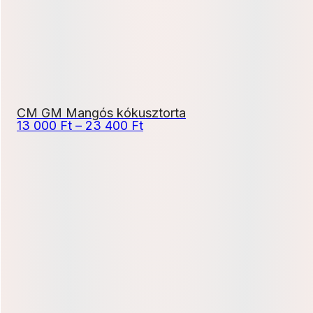
CM GM Mangós kókusztorta
Ártartomány:
13 000
Ft
–
23 400
Ft
13
000 Ft
-
23
400 Ft