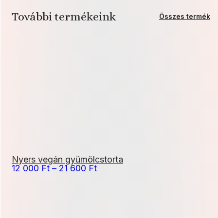
További termékeink
Összes termék
Nyers vegán gyümölcstorta
Ártartomány:
12 000
Ft
–
21 600
Ft
12
000 Ft
-
21
600 Ft