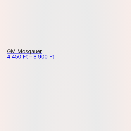
GM Mosqauer
Ártartomány:
4 450
Ft
–
8 900
Ft
4
450 Ft
-
8
900 Ft