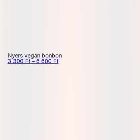
Nyers vegán bonbon
Ártartomány:
3 300
Ft
–
6 600
Ft
3
300 Ft
-
6
600 Ft