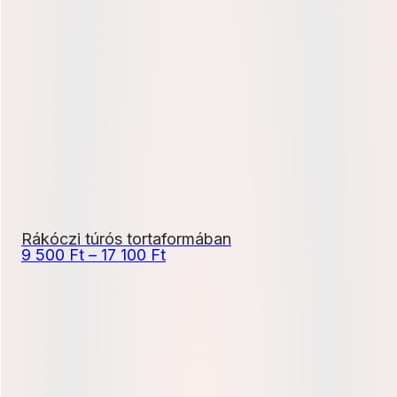
12
000 Ft
-
21
600 Ft
Rákóczi túrós tortaformában
Ártartomány:
9 500
Ft
–
17 100
Ft
9
500 Ft
-
17
100 Ft