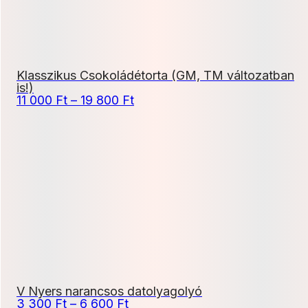
Klasszikus Csokoládétorta (GM, TM változatban
is!)
Ártartomány:
11 000
Ft
–
19 800
Ft
11
000 Ft
-
19
800 Ft
V Nyers narancsos datolyagolyó
Ártartomány:
3 300
Ft
–
6 600
Ft