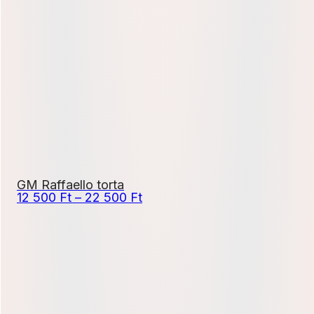
13
000 Ft
-
23
400 Ft
GM Raffaello torta
Ártartomány:
12 500
Ft
–
22 500
Ft
12
500 Ft
-
22
500 Ft