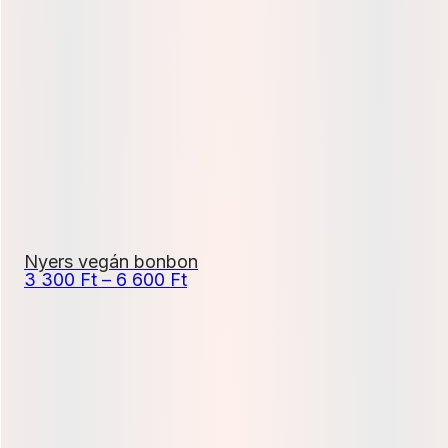
11
500 Ft
-
20
700 Ft
Nyers vegán bonbon
Ártartomány:
3 300
Ft
–
6 600
Ft
3
300 Ft
-
6
600 Ft