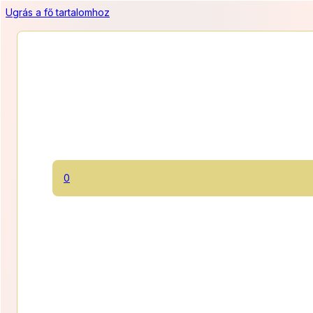
Ugrás a fő tartalomhoz
Fehércsokis mangótorta
0
Kakaós piskóta fehércsoki és mangómousse-szal. Könnyű,
egzotikus kényeztetés.
1250 Ft/szelet
Ártar
12 500
Ft
–
22 500
Ft