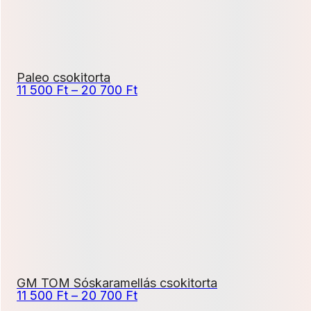
Paleo csokitorta
Ártartomány:
11 500
Ft
–
20 700
Ft
11
500 Ft
-
20
700 Ft
GM TOM Sóskaramellás csokitorta
Ártartomány:
11 500
Ft
–
20 700
Ft
11