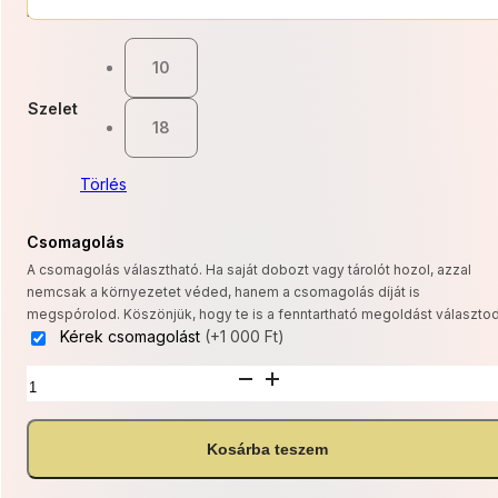
12
Kategóriák:
Jelenleg elérhető
,
Laktózmentes
500 F
10
-
Szelet
22
18
500 F
Törlés
Csomagolás
A csomagolás választható. Ha saját dobozt vagy tárolót hozol, azzal
nemcsak a környezetet véded, hanem a csomagolás díját is
megspórolod. Köszönjük, hogy te is a fenntartható megoldást választod
Kérek csomagolást
(+1 000 Ft)
Fehércsokis
mangó
torta
mennyiség
Kosárba teszem