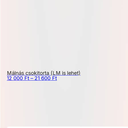
500 Ft
-
20
700 Ft
Málnás csokitorta (LM is lehet)
Ártartomány:
12 000
Ft
–
21 600
Ft
12
000 Ft
-
21
600 Ft