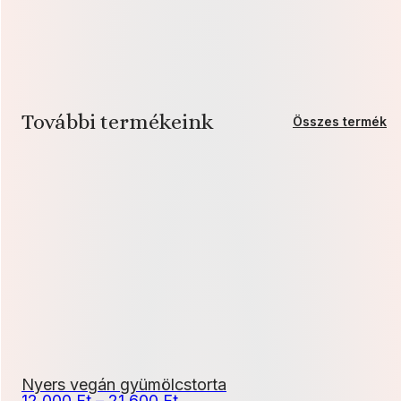
További termékeink
Összes termék
Nyers vegán gyümölcstorta
Ártartomány:
12 000
Ft
–
21 600
Ft