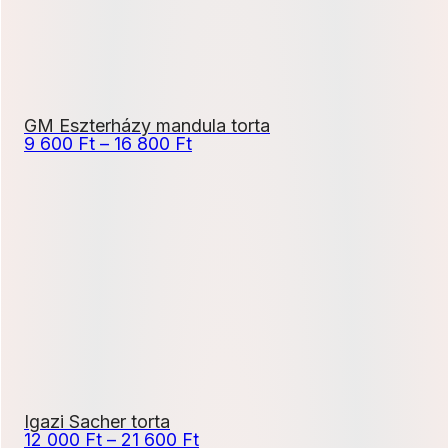
GM Eszterházy mandula torta
Ártartomány:
9 600
Ft
–
16 800
Ft
9
600 Ft
-
16
800 Ft
Igazi Sacher torta
Ártartomány:
12 000
Ft
–
21 600
Ft