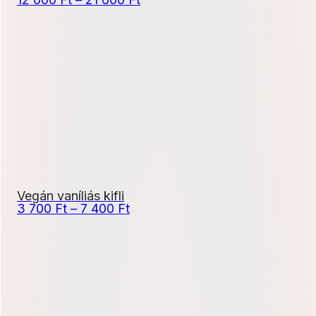
12
000 Ft
-
21
600 Ft
Vegán vaníliás kifli
Ártartomány:
3 700
Ft
–
7 400
Ft
3
700 Ft
-
7
400 Ft