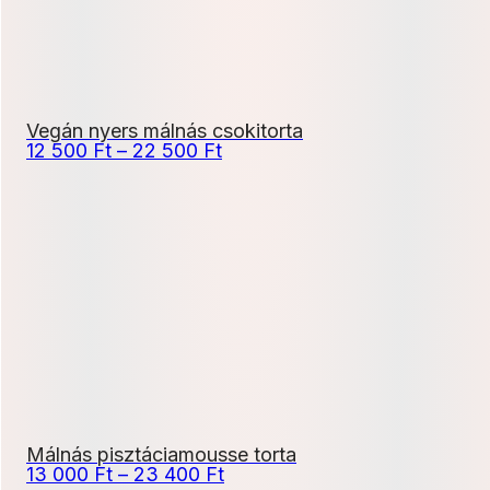
Vegán nyers málnás csokitorta
Ártartomány:
12 500
Ft
–
22 500
Ft
12
500 Ft
-
22
500 Ft
Málnás pisztáciamousse torta
Ártartomány:
13 000
Ft
–
23 400
Ft