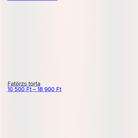
3
300 Ft
-
6
600 Ft
Fatörzs torta
Ártartomány:
10 500
Ft
–
18 900
Ft
10
500 Ft
-
18
900 Ft