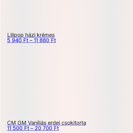
Lilipop házi krémes
Ártartomány:
5 940
Ft
–
11 880
Ft
5
940 Ft
-
11
880 Ft
CM GM Vaníliás erdei csokitorta
Ártartomány:
11 500
Ft
–
20 700
Ft