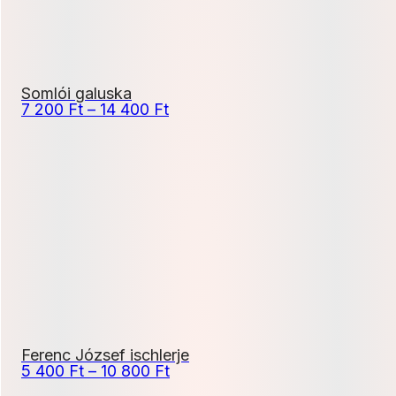
Somlói galuska
Ártartomány:
7 200
Ft
–
14 400
Ft
7
200 Ft
-
14
400 Ft
Ferenc József ischlerje
Ártartomány:
5 400
Ft
–
10 800
Ft
5