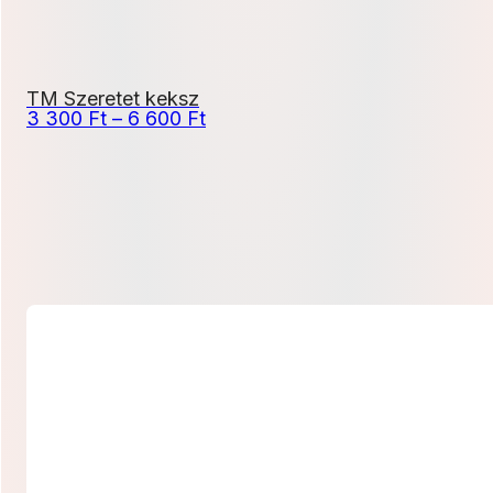
TM Szeretet keksz
Ártartomány:
3 300
Ft
–
6 600
Ft
3
300 Ft
-
6
600 Ft