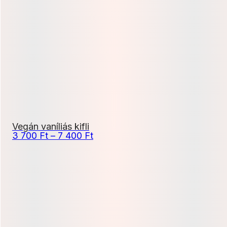
400 Ft
-
10
800 Ft
Vegán vaníliás kifli
Ártartomány:
3 700
Ft
–
7 400
Ft
3
700 Ft
-
7
400 Ft