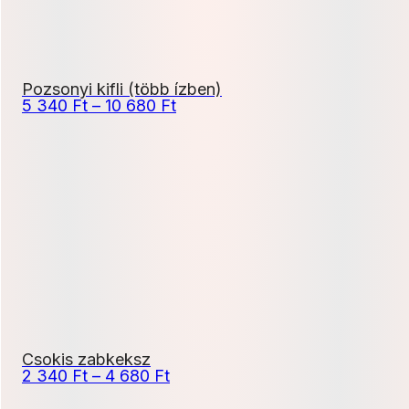
Pozsonyi kifli (több ízben)
Ártartomány:
5 340
Ft
–
10 680
Ft
5
340 Ft
-
10
680 Ft
Csokis zabkeksz
Ártartomány:
2 340
Ft
–
4 680
Ft
2
340 Ft