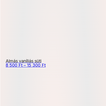
340 Ft
-
4
680 Ft
Almás vaníliás süti
Ártartomány:
8 500
Ft
–
15 300
Ft
8
500 Ft
-
15
300 Ft