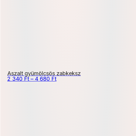
-
4
680 Ft
Aszalt gyümölcsös zabkeksz
Ártartomány:
2 340
Ft
–
4 680
Ft
2
340 Ft
-
4
680 Ft