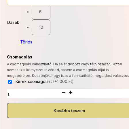
340 Ft
6
-
Darab
4
12
680 Ft
Törlés
Csomagolás
A csomagolás választható. Ha saját dobozt vagy tárolót hozol, azzal
nemcsak a környezetet véded, hanem a csomagolás díját is
megspórolod. Köszönjük, hogy te is a fenntartható megoldást választod
Kérek csomagolást
(+1 000 Ft)
Csupacsoki
keksz
mennyiség
Kosárba teszem