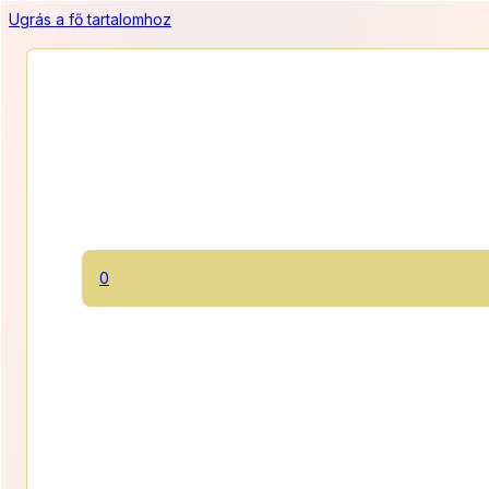
Ugrás a fő tartalomhoz
Csupacsoki keksz
0
Ropogós omlós csokiskekszek telis tele csokoládé darabokkal.
390 Ft/db
Ártarto
2 340
Ft
–
4 680
Ft
2
Kategóriák:
Klasszikus sütik