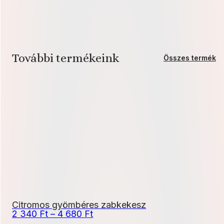
További termékeink
Összes termék
Citromos gyömbéres zabkekesz
Ártartomány:
2 340
Ft
–
4 680
Ft
2