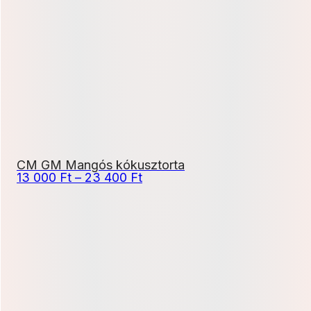
-
17
100 Ft
CM GM Mangós kókusztorta
Ártartomány:
13 000
Ft
–
23 400
Ft
13
000 Ft
-
23
400 Ft