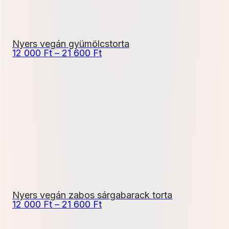
Nyers vegán gyümölcstorta
Ártartomány:
12 000
Ft
–
21 600
Ft
12
000 Ft
-
21
600 Ft
Nyers vegán zabos sárgabarack torta
Ártartomány:
12 000
Ft
–
21 600
Ft
12
000 Ft