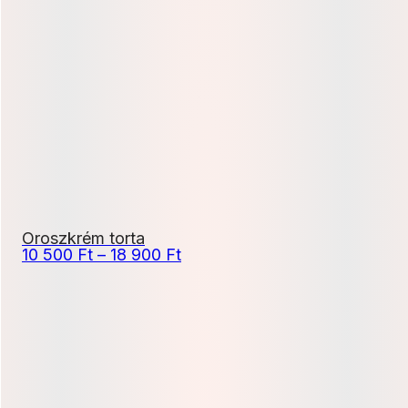
11
500 Ft
-
20
700 Ft
Oroszkrém torta
Ártartomány:
10 500
Ft
–
18 900
Ft
10
500 Ft
-
18
900 Ft