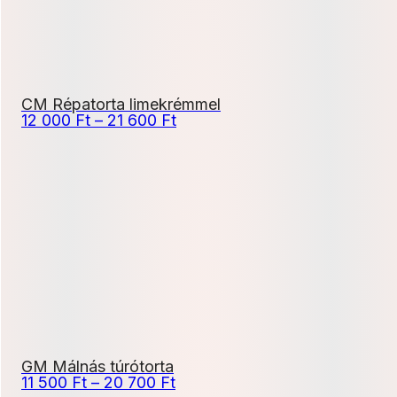
CM Répatorta limekrémmel
Ártartomány:
12 000
Ft
–
21 600
Ft
12
000 Ft
-
21
600 Ft
GM Málnás túrótorta
Ártartomány:
11 500
Ft
–
20 700
Ft