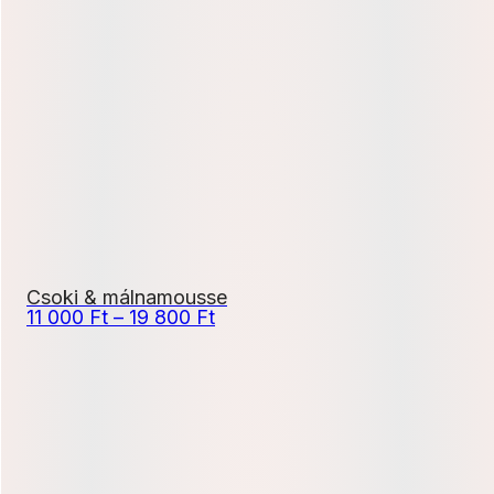
9
500 Ft
-
17
100 Ft
Csoki & málnamousse
Ártartomány:
11 000
Ft
–
19 800
Ft
11
000 Ft
-
19
800 Ft