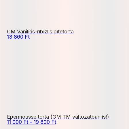
CM Vaníliás-ribizlis pitetorta
13 860
Ft
Epermousse torta (GM TM változatban is!)
Ártartomány:
11 000
Ft
–
19 800
Ft
11