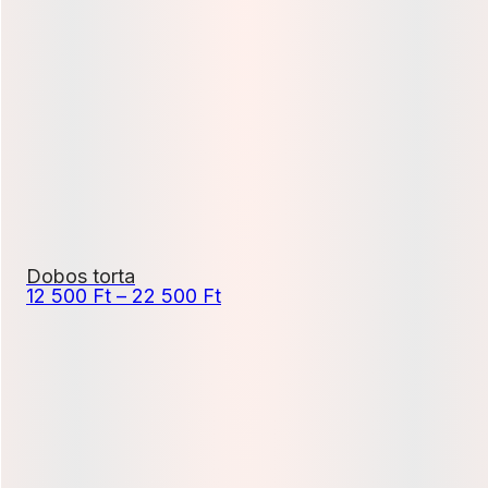
000 Ft
-
19
800 Ft
Dobos torta
Ártartomány:
12 500
Ft
–
22 500
Ft
12
500 Ft
-
22
500 Ft