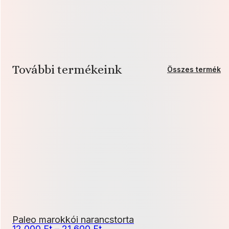
További termékeink
Összes termék
Paleo marokkói narancstorta
Ártartomány:
12 000
Ft
–
21 600
Ft