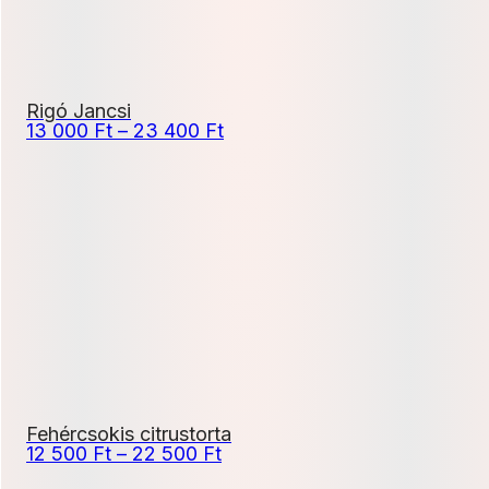
Rigó Jancsi
Ártartomány:
13 000
Ft
–
23 400
Ft
13
000 Ft
-
23
400 Ft
Fehércsokis citrustorta
Ártartomány:
12 500
Ft
–
22 500
Ft
12