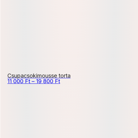
500 Ft
-
22
500 Ft
Csupacsokimousse torta
Ártartomány:
11 000
Ft
–
19 800
Ft
11
000 Ft
-
19
800 Ft