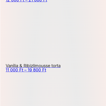
12
000 Ft
-
21
600 Ft
Vanília & Ribizlimousse torta
Ártartomány:
11 000
Ft
–
19 800
Ft
11
000 Ft
-
19
800 Ft