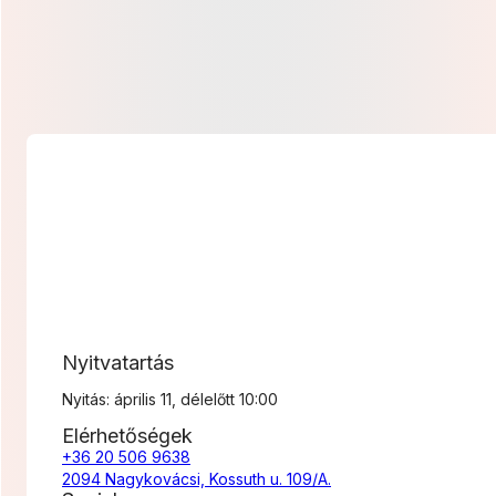
-
21
600 Ft
Nyitvatartás
Nyitás: április 11, délelőtt 10:00
Elérhetőségek
+36 20 506 9638
2094 Nagykovácsi, Kossuth u. 109/A.