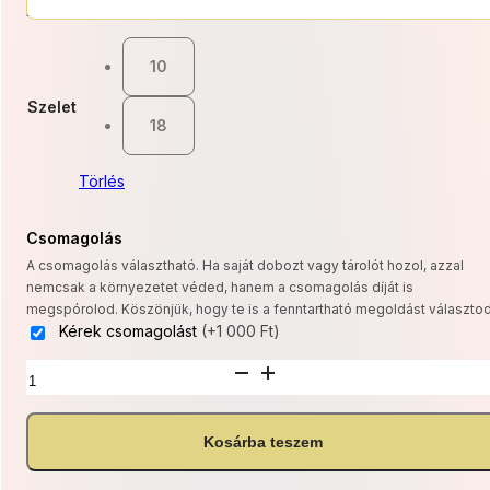
12
Kategóriák:
Hagyományos torták
,
Torták
500 F
10
-
Szelet
22
18
500 F
Törlés
Csomagolás
A csomagolás választható. Ha saját dobozt vagy tárolót hozol, azzal
nemcsak a környezetet véded, hanem a csomagolás díját is
megspórolod. Köszönjük, hogy te is a fenntartható megoldást választod
Kérek csomagolást
(+1 000 Ft)
Csokoládétorta
(GM,
TM
változatban
Kosárba teszem
is)
mennyiség