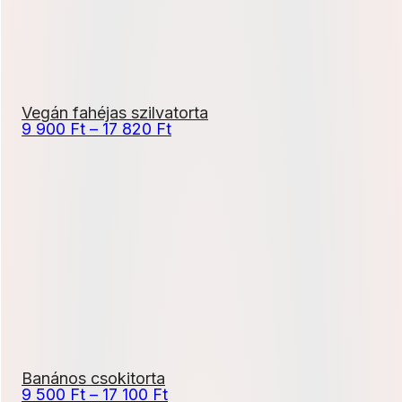
Vegán fahéjas szilvatorta
Ártartomány:
9 900
Ft
–
17 820
Ft
9
900 Ft
-
17
820 Ft
Banános csokitorta
Ártartomány:
9 500
Ft
–
17 100
Ft