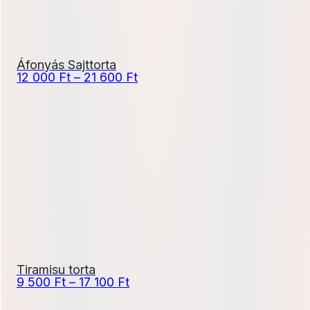
Áfonyás Sajttorta
Ártartomány:
12 000
Ft
–
21 600
Ft
12
000 Ft
-
21
600 Ft
Tiramisu torta
Ártartomány:
9 500
Ft
–
17 100
Ft
9
500 Ft