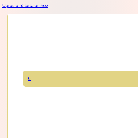
Ugrás a fő tartalomhoz
Csokoládétorta
0
Három piskótalap között két csokimousse krém, tetején lágy
étcsokikrémmel.
1250 Ft/szelet
Ártar
12 500
Ft
–
22 500
Ft