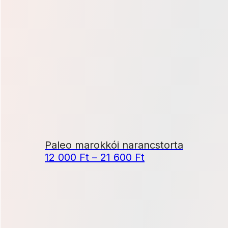
Paleo marokkói narancstorta
Ártartomány:
12 000
Ft
–
21 600
Ft
12
000 Ft
-
21
600 Ft