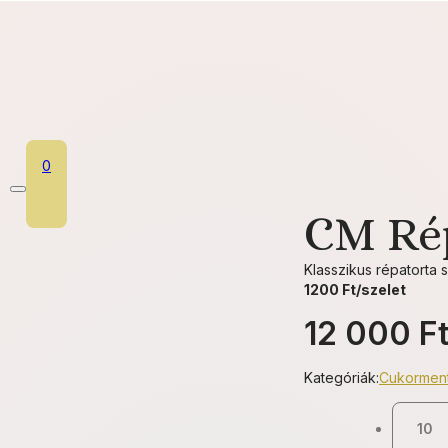
0
CM Ré
Klasszikus répatorta 
1200 Ft/szelet
12 000
F
Kategóriák:
Cukormen
10