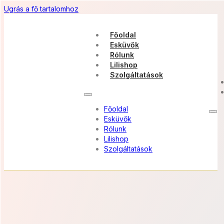
Ugrás a fő tartalomhoz
Főoldal
Esküvők
Rólunk
Lilishop
Szolgáltatások
Főoldal
Esküvők
Rólunk
Lilishop
Szolgáltatások