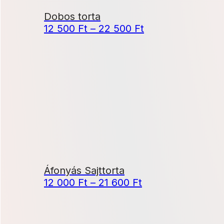
Dobos torta
Ártartomány:
12 500
Ft
–
22 500
Ft
12
500 Ft
-
22
500 Ft
Áfonyás Sajttorta
Ártartomány:
12 000
Ft
–
21 600
Ft
12
000 Ft
-