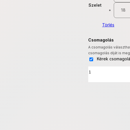
Szelet
18
Törlés
Csomagolás
A csomagolás választhat
csomagolás díját is meg
Kérek csomagol
CM
Répatorta
limekrémmel
mennyiség