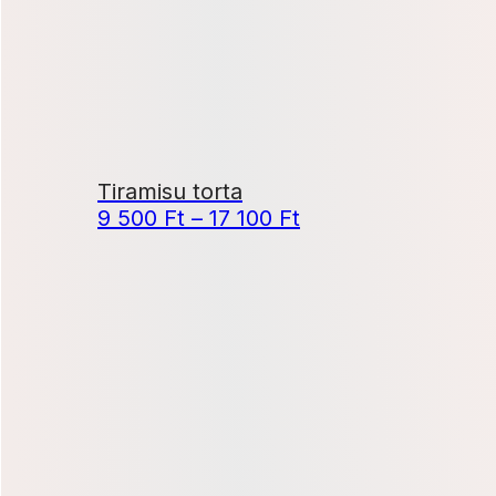
600 Ft
Tiramisu torta
Ártartomány:
9 500
Ft
–
17 100
Ft
9
500 Ft
-
17
100 Ft