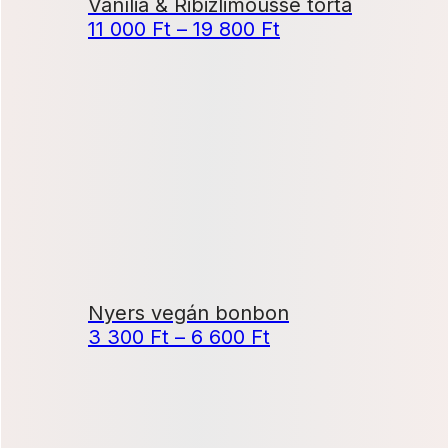
Vanília & Ribizlimousse torta
Ártartomány:
11 000
Ft
–
19 800
Ft
11
000 Ft
-
19
800 Ft
Nyers vegán bonbon
Ártartomány:
3 300
Ft
–
6 600
Ft
3
300 Ft
-
6