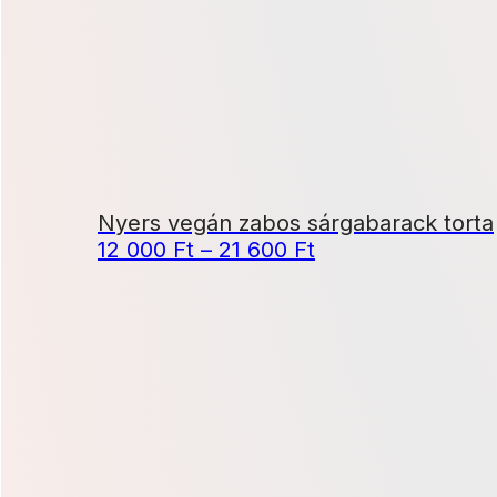
21
600 Ft
Nyers vegán zabos sárgabarack torta
Ártartomány:
12 000
Ft
–
21 600
Ft
12
000 Ft
-
21
600 Ft