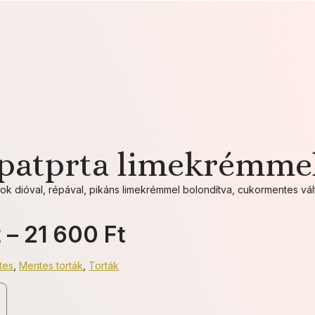
patprta limekrémme
sok dióval, répával, pikáns limekrémmel bolondítva, cukormentes vál
Ártartomány:
t
–
21 600
Ft
12
tes
,
Mentes torták
,
Torták
000 Ft