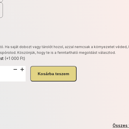
-
21
600 Ft
ó. Ha saját dobozt vagy tárolót hozol, azzal nemcsak a környezetet véded,
spórolod. Köszönjük, hogy te is a fenntartható megoldást választod.
ást
(+1 000 Ft)
Kosárba teszem
Összes 