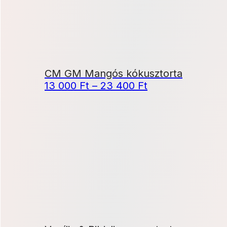
CM GM Mangós kókusztorta
Ártartomány:
13 000
Ft
–
23 400
Ft
13
000 Ft
-
23
400 Ft