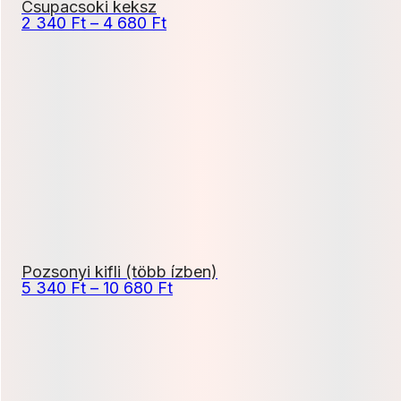
Csupacsoki keksz
Ártartomány:
2 340
Ft
–
4 680
Ft
2
340 Ft
-
4
680 Ft
Pozsonyi kifli (több ízben)
Ártartomány:
5 340
Ft
–
10 680
Ft
5
340 Ft
-
10
680 Ft