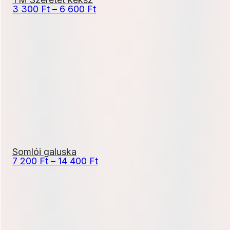
Ártartomány:
3 300
Ft
–
6 600
Ft
3
300 Ft
-
6
600 Ft
Somlói galuska
Ártartomány:
7 200
Ft
–
14 400
Ft
7
200 Ft
-
14
400 Ft