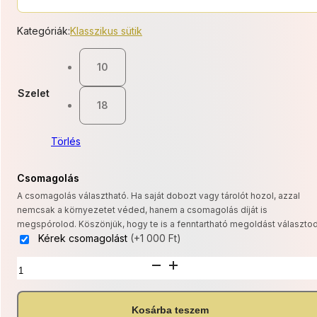
8
Kategóriák:
Klasszikus sütik
500 Ft
10
-
Szelet
15
18
300 Ft
Törlés
Csomagolás
A csomagolás választható. Ha saját dobozt vagy tárolót hozol, azzal
nemcsak a környezetet véded, hanem a csomagolás díját is
megspórolod. Köszönjük, hogy te is a fenntartható megoldást választod
Kérek csomagolást
(+1 000 Ft)
Almás
vaníliás
süti
mennyiség
Kosárba teszem