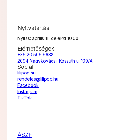
Nyitvatartás
Nyitás: április 11, délelőtt 10:00
Elérhetőségek
+36 20 506 9638
2094 Nagykovácsi, Kossuth u. 109/A.
Social
lilipop.hu
rendeles@lilipop.hu
Facebook
Instagram
TikTok
ÁSZF