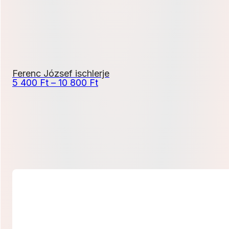
Ferenc József ischlerje
Ártartomány:
5 400
Ft
–
10 800
Ft
5
400 Ft
-
10
800 Ft