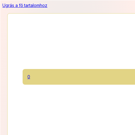
Ugrás a fő tartalomhoz
Almás Vaníliás Süti
0
Könnyű almás piskóta, friss almaszeletekkel, házi, főzött
vaníliakrémmel.
850 Ft/szelet
Ártart
8 500
Ft
–
15 300
Ft