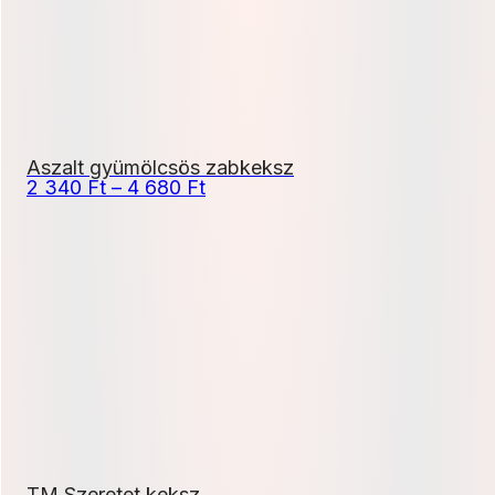
Aszalt gyümölcsös zabkeksz
Ártartomány:
2 340
Ft
–
4 680
Ft
2
340 Ft
-
4
680 Ft
TM Szeretet keksz