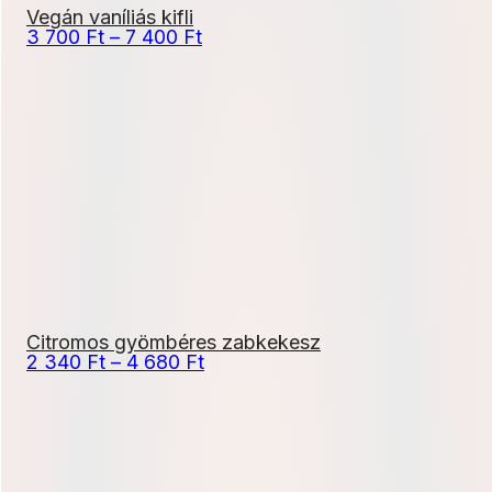
Vegán vaníliás kifli
Ártartomány:
3 700
Ft
–
7 400
Ft
3
700 Ft
-
7
400 Ft
Citromos gyömbéres zabkekesz
Ártartomány:
2 340
Ft
–
4 680
Ft
2
340 Ft
-
4
680 Ft