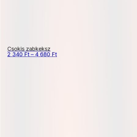
Csokis zabkeksz
Ártartomány:
2 340
Ft
–
4 680
Ft
2
340 Ft
-
4
680 Ft