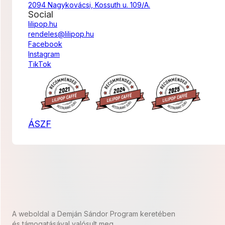
2094 Nagykovácsi, Kossuth u. 109/A.
Social
lilipop.hu
rendeles@lilipop.hu
Facebook
Instagram
TikTok
ÁSZF
A weboldal a Demján Sándor Program keretében
és támogatásával valósult meg.