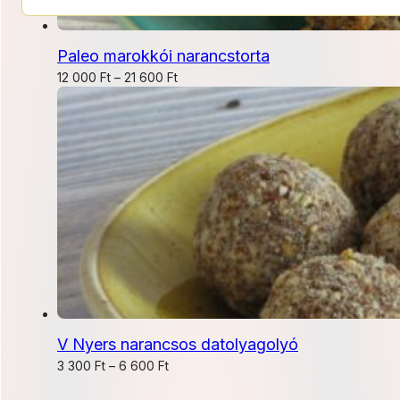
Paleo marokkói narancstorta
Ártartomány:
12 000
Ft
–
21 600
Ft
12
000 Ft
-
21
600 Ft
V Nyers narancsos datolyagolyó
Ártartomány:
3 300
Ft
–
6 600
Ft
3