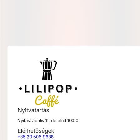
300 Ft
-
6
600 Ft
Nyitvatartás
Nyitás: április 11, délelőtt 10:00
Elérhetőségek
+36 20 506 9638